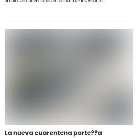
predio. Un nuevo round en la lucha de los vecinos.
La nueva cuarentena porte??a