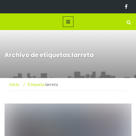
Archivo de etiquetas:larreta
Inicio
/
Etiqueta:
larreta