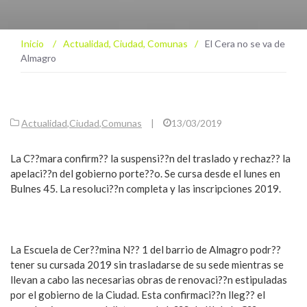
Inicio
/
Actualidad
,
Ciudad
,
Comunas
/
El Cera no se va de
Almagro
Actualidad
,
Ciudad
,
Comunas
|
13/03/2019
La C??mara confirm?? la suspensi??n del traslado y rechaz?? la
apelaci??n del gobierno porte??o. Se cursa desde el lunes en
Bulnes 45. La resoluci??n completa y las inscripciones 2019.
La Escuela de Cer??mina N?? 1 del barrio de Almagro podr??
tener su cursada 2019 sin trasladarse de su sede mientras se
llevan a cabo las necesarias obras de renovaci??n estipuladas
por el gobierno de la Ciudad. Esta confirmaci??n lleg?? el