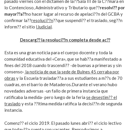
pasado viernes con el dictamen de la??Sala III de la C??mara en
lo Contencioso, Administrativo y Tributario que??
resolvi?? por
mayor??a??
no hacer lugar al recurso de apelaci??n del GCBA y
confirmar la??
resoluci??n
??que suspendi?? el traslado, seg??n
inform?? el sitio
IJudicial
.
Descarg?? la resoluci??n completa desde ac??
Esta es una gran noticia para el cuerpo docente y toda la
comunidad educativa del «Cera», que se hab??a manifestado a
fines del 2018 cuando trascendi?? -de buenas a primeras y sin
consenso-
la noticia de que la sede de Bulnes 45 cerraba por
obras
y la Escuela trasladar??a a sus estudiantes a m??s de 70
cuadras, en el barrio de Mataderos.Durante el verano hubo
novedades adversas -un fallo de primera instancia que
ratificaba la medida- pero luego de la feria
se desestim?? el
traslado
y esta ??ltima medida ratifica la decisi??n de segunda
instancia.
Comenz?? el ciclo 2019. El pasado lunes abri?? el ciclo lectivo
que todav??a cuenta con vacantes. Reproducimos a