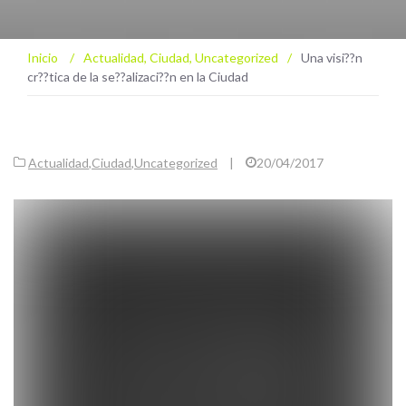
Inicio
/
Actualidad
,
Ciudad
,
Uncategorized
/
Una visi??n
cr??tica de la se??alizaci??n en la Ciudad
Actualidad
,
Ciudad
,
Uncategorized
|
20/04/2017