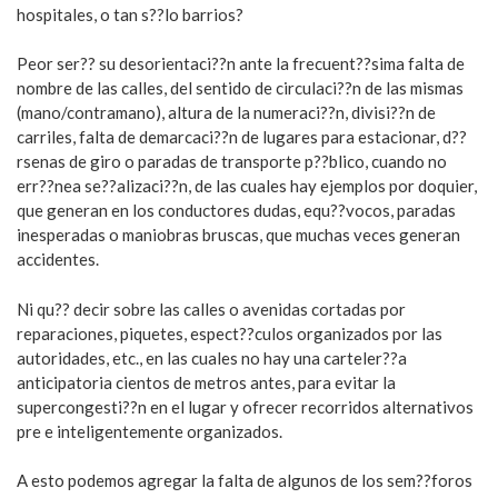
hospitales, o tan s??lo barrios?
Peor ser?? su desorientaci??n ante la frecuent??sima falta de
nombre de las calles, del sentido de circulaci??n de las mismas
(mano/contramano), altura de la numeraci??n, divisi??n de
carriles, falta de demarcaci??n de lugares para estacionar, d??
rsenas de giro o paradas de transporte p??blico, cuando no
err??nea se??alizaci??n, de las cuales hay ejemplos por doquier,
que generan en los conductores dudas, equ??vocos, paradas
inesperadas o maniobras bruscas, que muchas veces generan
accidentes.
Ni qu?? decir sobre las calles o avenidas cortadas por
reparaciones, piquetes, espect??culos organizados por las
autoridades, etc., en las cuales no hay una carteler??a
anticipatoria cientos de metros antes, para evitar la
supercongesti??n en el lugar y ofrecer recorridos alternativos
pre e inteligentemente organizados.
A esto podemos agregar la falta de algunos de los sem??foros