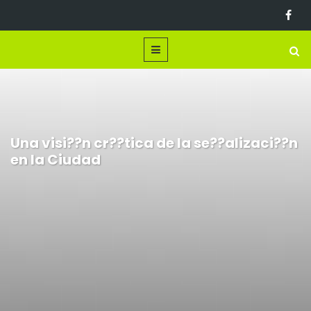
Una visi??n cr??tica de la se??alizaci??n
en la Ciudad