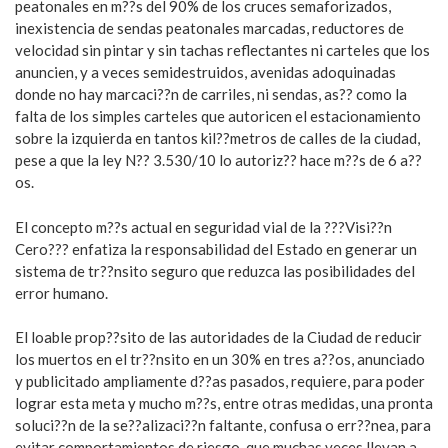
peatonales en m??s del 90% de los cruces semaforizados,
inexistencia de sendas peatonales marcadas, reductores de
velocidad sin pintar y sin tachas reflectantes ni carteles que los
anuncien, y a veces semidestruidos, avenidas adoquinadas
donde no hay marcaci??n de carriles, ni sendas, as?? como la
falta de los simples carteles que autoricen el estacionamiento
sobre la izquierda en tantos kil??metros de calles de la ciudad,
pese a que la ley N?? 3.530/10 lo autoriz?? hace m??s de 6 a??
os.
El concepto m??s actual en seguridad vial de la ???Visi??n
Cero??? enfatiza la responsabilidad del Estado en generar un
sistema de tr??nsito seguro que reduzca las posibilidades del
error humano.
El loable prop??sito de las autoridades de la Ciudad de reducir
los muertos en el tr??nsito en un 30% en tres a??os, anunciado
y publicitado ampliamente d??as pasados, requiere, para poder
lograr esta meta y mucho m??s, entre otras medidas, una pronta
soluci??n de la se??alizaci??n faltante, confusa o err??nea, para
evitar comportamientos de riesgo, que muchas veces llevan a