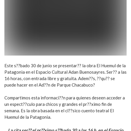
Este s??bado 30 de junio se presentar?? la obra El Huemul de la
Patagonia en el Espacio Cultural Adan Buenosayres. Ser?? a las
16 horas, con entrada libre y gratuita. Adem??s, ??qu?? se
puede hacer en el Ad??n de Parque Chacabuco?
Compartimos esta informaci??n para quienes deseen acceder a
un espect??culo para chicos y grandes el pr??ximo fin de
semana. Es la obra basada en el cl??sico cuento teatral El
Huemul de la Patagonia.
La cita ser?? el pr??ximo s??bado 30 a las 16 h. en el Espacio