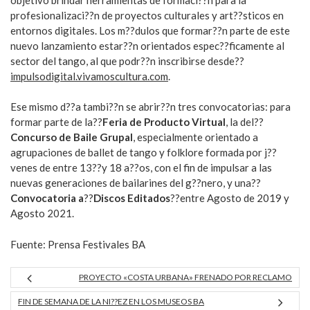
profesionalizaci??n de proyectos culturales y art??sticos en
entornos digitales. Los m??dulos que formar??n parte de este
nuevo lanzamiento estar??n orientados espec??ficamente al
sector del tango, al que podr??n inscribirse desde??
impulsodigital.vivamoscultura.com
.
Ese mismo d??a tambi??n se abrir??n tres convocatorias: para
formar parte de la??
Feria de Producto Virtual
, la del??
Concurso de Baile Grupal
, especialmente orientado a
agrupaciones de ballet de tango y folklore formada por j??
venes de entre 13??y 18 a??os, con el fin de impulsar a las
nuevas generaciones de bailarines del g??nero, y una??
Convocatoria a
??
Discos Editados
??entre Agosto de 2019 y
Agosto 2021.
Fuente: Prensa Festivales BA
PROYECTO «COSTA URBANA» FRENADO POR RECLAMO
FIN DE SEMANA DE LA NI??EZ EN LOS MUSEOS BA