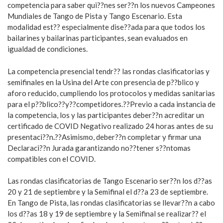
competencia para saber qui??nes ser??n los nuevos Campeones
Mundiales de Tango de Pista y Tango Escenario. Esta
modalidad est?? especialmente dise??ada para que todos los
bailarines y bailarinas participantes, sean evaluados en
igualdad de condiciones.
La competencia presencial tendr?? las rondas clasificatorias y
semifinales en la Usina del Arte con presencia de p??blico y
aforo reducido, cumpliendo los protocolos y medidas sanitarias
para el p??blico??y??competidores.??Previo a cada instancia de
la competencia, los y las participantes deber??n acreditar un
certificado de COVID Negativo realizado 24 horas antes de su
presentaci??n
.
??Asimismo, deber??n completar y firmar una
Declaraci??n Jurada garantizando no??tener s??ntomas
compatibles con el COVID.
Las rondas clasificatorias de Tango Escenario ser??n los d??as
20 y 21 de septiembre y la Semifinal el d??a 23 de septiembre.
En Tango de Pista, las rondas clasificatorias se llevar??n a cabo
los d??as 18 y 19 de septiembre y la Semifinal se realizar?? el