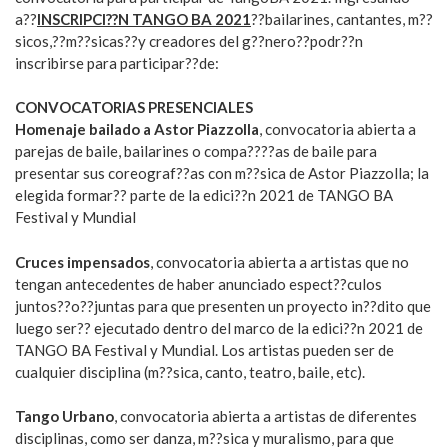
a??
INSCRIPCI??N TANGO BA 2021
??bailarines, cantantes, m??
sicos,??m??sicas??y creadores del g??nero??podr??n
inscribirse para participar??de:
CONVOCATORIAS PRESENCIALES
Homenaje bailado a Astor Piazzolla
, convocatoria abierta a
parejas de baile, bailarines o compa????as de baile para
presentar sus coreograf??as con m??sica de Astor Piazzolla; la
elegida formar?? parte de la edici??n 2021 de TANGO BA
Festival y Mundial
Cruces impensados
, convocatoria abierta a artistas que no
tengan antecedentes de haber anunciado espect??culos
juntos??o??juntas para que presenten un proyecto in??dito que
luego ser?? ejecutado dentro del marco de la edici??n 2021 de
TANGO BA Festival y Mundial. Los artistas pueden ser de
cualquier disciplina (m??sica, canto, teatro, baile, etc).
Tango Urbano
, convocatoria abierta a artistas de diferentes
disciplinas, como ser danza, m??sica y muralismo, para que