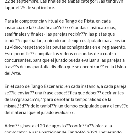
22 de septiembre. Las finales de ambas categor??as tendr??n
lugar el 25 de septiembre.
Para la competencia virtual de Tango de Pista, en cada
instancia de la??clasificaci??n?????rondas clasificatorias,
semifinales y finales- las parejas recibir??n las pistas que
tendr??n que bailar, teniendo un tiempo estipulado para enviar
su video, respetando las pautas consignadas en el reglamento.
Esto permitir?? compilar los videos en rondas de a cuatro
concursantes, para que el jurado pueda evaluar a las parejas a
trav??s de una pantalla dividida que se encontrar?? en la Usina
del Arte.
En el caso de Tango Escenario, en cada instancia, a cada pareja,
se??le enviar?? una frase espec??fica que deber?? decir antes
de la??grabaci??n,??para denotar la temporalidad de la
misma,??d??ndole tambi??n un tiempo estipulado para el env??o
del material que el jurado evaluar??.
Adem??s, hasta el 20 de agosto??contin??a??abierta la
convocatoria para participar de TangoBA 2021. Ingresando