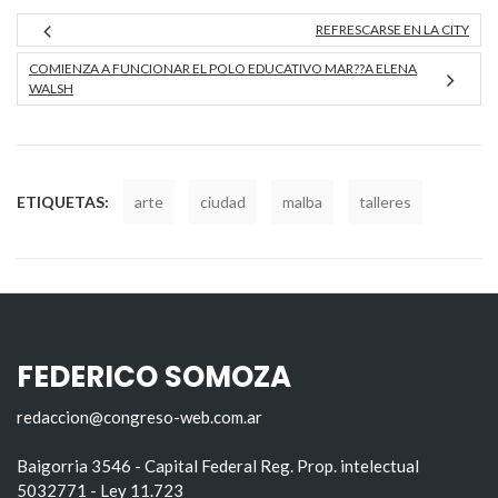
REFRESCARSE EN LA CITY
COMIENZA A FUNCIONAR EL POLO EDUCATIVO MAR??A ELENA
WALSH
ETIQUETAS:
arte
ciudad
malba
talleres
FEDERICO SOMOZA
redaccion@congreso-web.com.ar
Baigorria 3546 - Capital Federal Reg. Prop. intelectual
5032771 - Ley 11.723