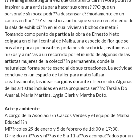
inspirar a una artista para hacer sus obras? ??O que un
personaje sin boca podr??a descansar c??modamente en un
cactus en flor? ??Y si existiera un bosque secreto en el medio de
la sala de exhibici??n en el cual vivieran bichos de metal?
Tomando como punto de partida la obra de Ernesto Neto
colgada en el hall central de Malba, una especie de flor que se
nos abre para que nosotros podamos descubrirla, invitamos a
ni??os y a ni??as a un recorrido por el mundo de algunas de las
artistas mujeres de la colecci??n permanente, donde la
naturaleza forma parte esencial de sus creaciones. La actividad
concluye en un espacio de taller para materializar,
creativamente, las ideas surgidas durante el recorrido. Algunas
de las artistas incluidas en esta propuesta ser??n: Tarsila Do
Amaral, Maria Martins, Lygia Clark y Martha Boto.
Arte y ambiente
A cargo de la Asociaci??n Cascos Verdes y el equipo de Malba
Educaci??n
Mi??rcoles 29 de enero y 5 de febrero de 16:00 a 17:30.
Dirigido a ni??os y ni??as de 8 a 11 a??os acompa??ados por un