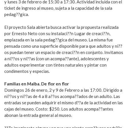
y lunes 3 de febrero de 15:30 a 17:30. Actividad incluida con el
ticket de ingreso al museo, sujeta a la capacidad de la sala
pedag??gica.
El proyecto Sala abierta busca activar la propuesta realizada
por Ernesto Neto con su instalaci??n Lugar de creaci??n,
emplazada en la sala pedag??gica del museo. La misma fue
pensada como una superficie disponible para que adultos y ni??
os puedan tener un espacio de creaci??n en conjunto. Invitamos
a ni??os y ni??as (con un acompa??ante), adolescentes y
adultos experimentar con tintes naturales y pintar con
condimentos y especias.
Familias en Malba. De flor en flor
Domingos 26 de enero, 2 y 9 de Febrero a las 17:00. Dirigido a
ni??os y ni??as de 4 a 8 a??os acompa??ados de un adulto. Las
entradas se pueden adquirir el mismo d??a de la actividad en las
cajas del museo. Costo: $250. Los adultos acompa??antes
abonan la entrada general al museo.
??Te imaginaste alguna vez que una planta carn??vora podr??a