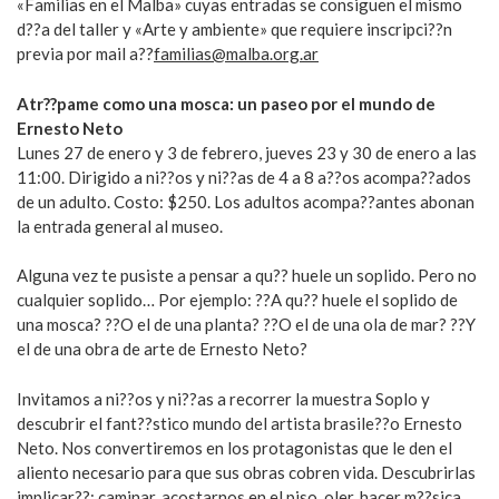
«Familias en el Malba» cuyas entradas se consiguen el mismo
d??a del taller y «Arte y ambiente» que requiere inscripci??n
previa por mail a??
familias@malba.org.ar
Atr??pame como una mosca: un paseo por el mundo de
Ernesto Neto
Lunes 27 de enero y 3 de febrero, jueves 23 y 30 de enero a las
11:00. Dirigido a ni??os y ni??as de 4 a 8 a??os acompa??ados
de un adulto. Costo: $250. Los adultos acompa??antes abonan
la entrada general al museo.
Alguna vez te pusiste a pensar a qu?? huele un soplido. Pero no
cualquier soplido… Por ejemplo: ??A qu?? huele el soplido de
una mosca? ??O el de una planta? ??O el de una ola de mar? ??Y
el de una obra de arte de Ernesto Neto?
Invitamos a ni??os y ni??as a recorrer la muestra Soplo y
descubrir el fant??stico mundo del artista brasile??o Ernesto
Neto. Nos convertiremos en los protagonistas que le den el
aliento necesario para que sus obras cobren vida. Descubrirlas
implicar??: caminar, acostarnos en el piso, oler, hacer m??sica,