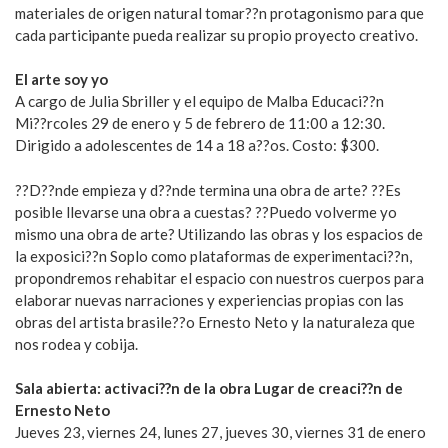
materiales de origen natural tomar??n protagonismo para que
cada participante pueda realizar su propio proyecto creativo.
El arte soy yo
A cargo de Julia Sbriller y el equipo de Malba Educaci??n
Mi??rcoles 29 de enero y 5 de febrero de 11:00 a 12:30.
Dirigido a adolescentes de 14 a 18 a??os. Costo: $300.
??D??nde empieza y d??nde termina una obra de arte? ??Es
posible llevarse una obra a cuestas? ??Puedo volverme yo
mismo una obra de arte? Utilizando las obras y los espacios de
la exposici??n Soplo como plataformas de experimentaci??n,
propondremos rehabitar el espacio con nuestros cuerpos para
elaborar nuevas narraciones y experiencias propias con las
obras del artista brasile??o Ernesto Neto y la naturaleza que
nos rodea y cobija.
Sala abierta: activaci??n de la obra Lugar de creaci??n de
Ernesto Neto
Jueves 23, viernes 24, lunes 27, jueves 30, viernes 31 de enero