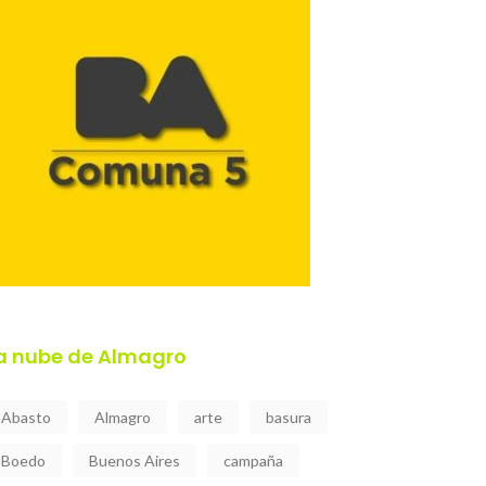
a nube de Almagro
Abasto
Almagro
arte
basura
Boedo
Buenos Aires
campaña