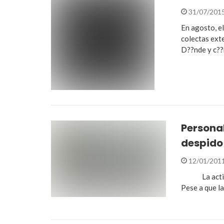
31/07/201
En agosto, e
colectas exte
D??nde y c?
Persona
despido 
12/01/201
La activida
Pese a que l