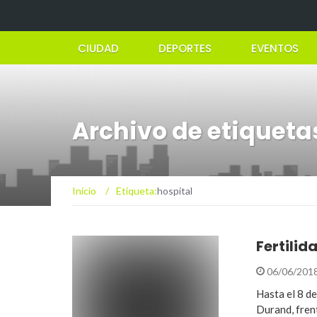
CIUDAD
DEPORTES
EVENTOS
Archivo de etiqueta
Inicio
/
Etiqueta:
hospital
Fertilid
06/06/201
Hasta el 8 de
Durand, frent