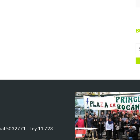
B
tual 5032771 - Ley 11.723