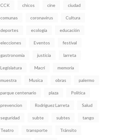
CCK
chicos
cine
ciudad
comunas
coronavirus
Cultura
deportes
ecología
educación
elecciones
Eventos
festival
gastronomía
justicia
larreta
Legislatura
Macri
memoria
muestra
Musica
obras
palermo
parque centenario
plaza
Politica
prevencion
Rodriguez Larreta
Salud
seguridad
subte
subtes
tango
Teatro
transporte
Tránsito