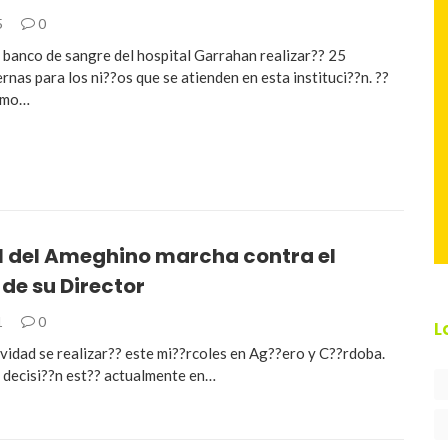
5
0
l banco de sangre del hospital Garrahan realizar?? 25
rnas para los ni??os que se atienden en esta instituci??n. ??
?mo…
l del Ameghino marcha contra el
de su Director
1
0
L
d se realizar?? este mi??rcoles en Ag??ero y C??rdoba.
a decisi??n est?? actualmente en…