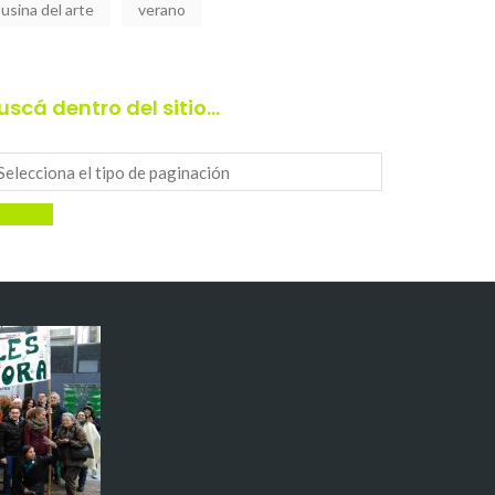
usina del arte
verano
uscá dentro del sitio…