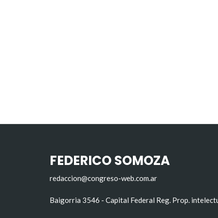
FEDERICO SOMOZA
redaccion@congreso-web.com.ar
Baigorria 3546 - Capital Federal Reg. Prop. intelec