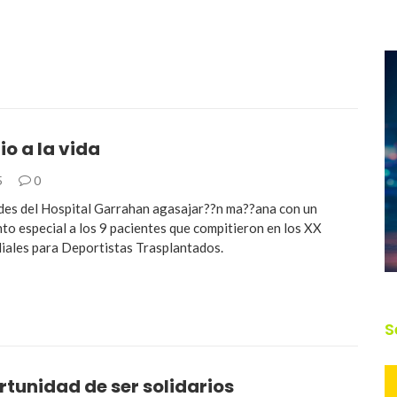
o a la vida
5
0
des del Hospital Garrahan agasajar??n ma??ana con un
to especial a los 9 pacientes que compitieron en los XX
ales para Deportistas Trasplantados.
S
tunidad de ser solidarios