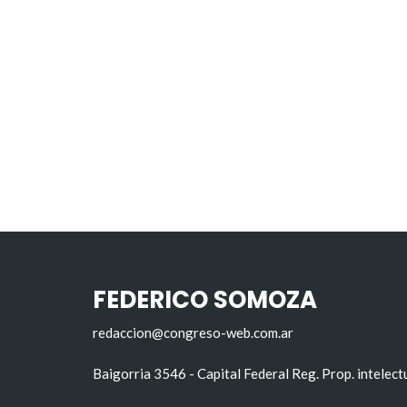
FEDERICO SOMOZA
redaccion@congreso-web.com.ar
Baigorria 3546 - Capital Federal Reg. Prop. intelec