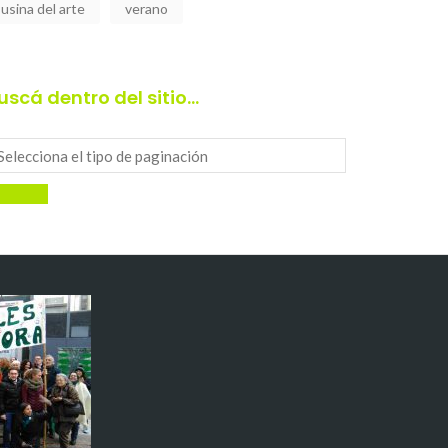
usina del arte
verano
uscá dentro del sitio…