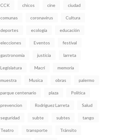
CCK
chicos
cine
ciudad
comunas
coronavirus
Cultura
deportes
ecología
educación
elecciones
Eventos
festival
gastronomía
justicia
larreta
Legislatura
Macri
memoria
muestra
Musica
obras
palermo
parque centenario
plaza
Politica
prevencion
Rodriguez Larreta
Salud
seguridad
subte
subtes
tango
Teatro
transporte
Tránsito