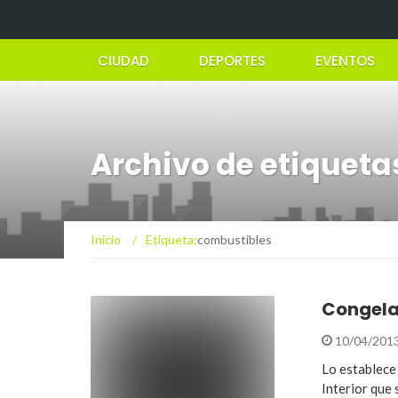
CIUDAD
DEPORTES
EVENTOS
Archivo de etiquet
Inicio
/
Etiqueta:
combustibles
Congelan
10/04/201
Lo establece
Interior que 