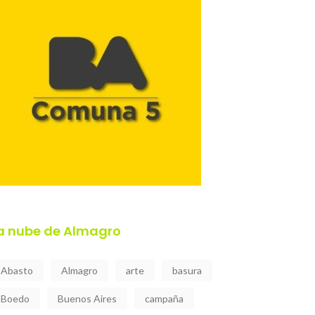
a nube de Almagro
Abasto
Almagro
arte
basura
Boedo
Buenos Aires
campaña