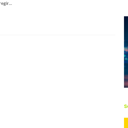
regir…
S