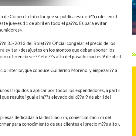
a de Comercio Interior que se publica este mi??rcoles en el
ste jueves 11 de abril en todo el pa??s. Es para evitar
sumidores».
i??n 35/2013 del Bolet??n Oficial congelar el precio de los
ra evitar «desajustes en los montos que deban abonar los
S
o referencia ser?? el m??s alto del pasado martes 9 de abril.
cio Interior, que conduce Guillermo Moreno, y empezar?? a
uros l??quidos a aplicar por todos los expendedores, a partir
l que resulte igual al m??s elevado del d??a 9 de abril del
resas dedicadas a la destilaci??n, comercializaci??n del
ormar para conocimiento de sus clientes el precio m??s alto».