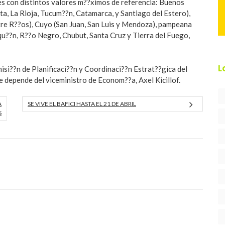
es con distintos valores m??ximos de referencia: Buenos
alta, La Rioja, Tucum??n, Catamarca, y Santiago del Estero),
tre R??os), Cuyo (San Juan, San Luis y Mendoza), pampeana
u??n, R??o Negro, Chubut, Santa Cruz y Tierra del Fuego,
L
isi??n de Planificaci??n y Coordinaci??n Estrat??gica del
 depende del viceministro de Econom??a, Axel Kicillof.
A
SE VIVE EL BAFICI HASTA EL 21 DE ABRIL
S