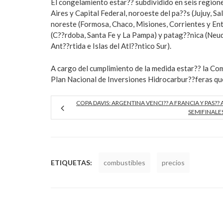
El congelamiento estar?? subdividido en seis region
Aires y Capital Federal, noroeste del pa??s (Jujuy, S
noreste (Formosa, Chaco, Misiones, Corrientes y En
(C??rdoba, Santa Fe y La Pampa) y patag??nica (Neuq
Ant??rtida e Islas del Atl??ntico Sur).
A cargo del cumplimiento de la medida estar?? la Com
Plan Nacional de Inversiones Hidrocarbur??feras que
COPA DAVIS: ARGENTINA VENCI?? A FRANCIA Y PAS?? 
SEMIFINALE
ETIQUETAS:
combustibles
precios