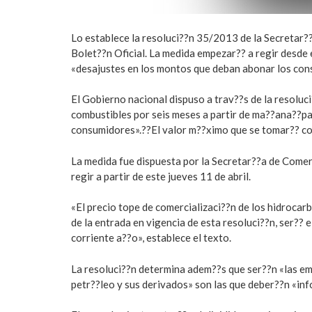
Lo establece la resoluci??n 35/2013 de la Secretar??
Bolet??n Oficial. La medida empezar?? a regir desde e
«desajustes en los montos que deban abonar los con
El Gobierno nacional dispuso a trav??s de la resoluc
combustibles por seis meses a partir de ma??ana??pa
consumidores».??El valor m??ximo que se tomar?? com
La medida fue dispuesta por la Secretar??a de Comer
regir a partir de este jueves 11 de abril.
«El precio tope de comercializaci??n de los hidrocarb
de la entrada en vigencia de esta resoluci??n, ser?? e
corriente a??o», establece el texto.
La resoluci??n determina adem??s que ser??n «las emp
petr??leo y sus derivados» son las que deber??n «inf