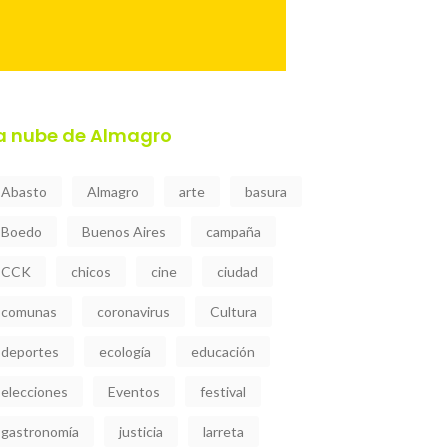
a nube de Almagro
Abasto
Almagro
arte
basura
Boedo
Buenos Aires
campaña
CCK
chicos
cine
ciudad
comunas
coronavirus
Cultura
deportes
ecología
educación
elecciones
Eventos
festival
gastronomía
justicia
larreta