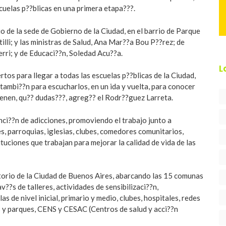
scuelas p??blicas en una primera etapa???.
io de la sede de Gobierno de la Ciudad, en el barrio de Parque
tilli; y las ministras de Salud, Ana Mar??a Bou P??rez; de
ri; y de Educaci??n, Soledad Acu??a.
L
tos para llegar a todas las escuelas p??blicas de la Ciudad,
 tambi??n para escucharlos, en un ida y vuelta, para conocer
ienen, qu?? dudas???, agreg?? el Rodr??guez Larreta.
nci??n de adicciones, promoviendo el trabajo junto a
s, parroquias, iglesias, clubes, comedores comunitarios,
tuciones que trabajan para mejorar la calidad de vida de las
itorio de la Ciudad de Buenos Aires, abarcando las 15 comunas
v??s de talleres, actividades de sensibilizaci??n,
as de nivel inicial, primario y medio, clubes, hospitales, redes
zas y parques, CENS y CESAC (Centros de salud y acci??n