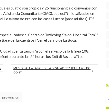
s cuales cuatro son propios y 25 funcionan bajo convenios con
de Asistencia Comunitaria (CIAC), que est??n localizados en
ad. Lo mismo ocurre con las casas Lucero (para adultos), F??
specializados: el Centro de Toxicolog??a del Hospital Fern??
 Base del Encuentro???, en el barrio de La Boca.
 Ciudad cuenta tambi??n con el servicio de la l??nea 108,
miento durante las 24 horas, los 365 d??as del a??o.
»
MEMORIA: A 40 A??OS DE LA DESAPARICI??N DE HAROLDO
CONTI
B
prevencion