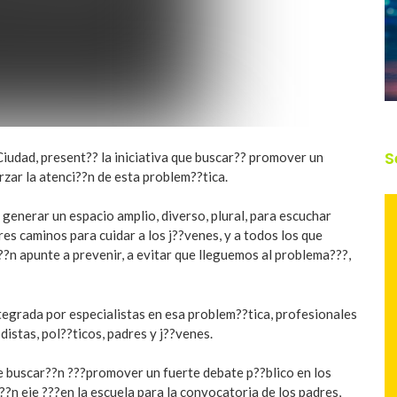
S
iudad, present?? la iniciativa que buscar?? promover un
rzar la atenci??n de esta problem??tica.
generar un espacio amplio, diverso, plural, para escuchar
es caminos para cuidar a los j??venes, y a todos los que
?n apunte a prevenir, a evitar que lleguemos al problema???,
tegrada por especialistas en esa problem??tica, profesionales
odistas, pol??ticos, padres y j??venes.
ue buscar??n ???promover un fuerte debate p??blico en los
r??n eje ???en la escuela para la convocatoria de los padres,