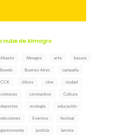
a nube de Almagro
Abasto
Almagro
arte
basura
Boedo
Buenos Aires
campaña
CCK
chicos
cine
ciudad
comunas
coronavirus
Cultura
deportes
ecología
educación
elecciones
Eventos
festival
gastronomía
justicia
larreta