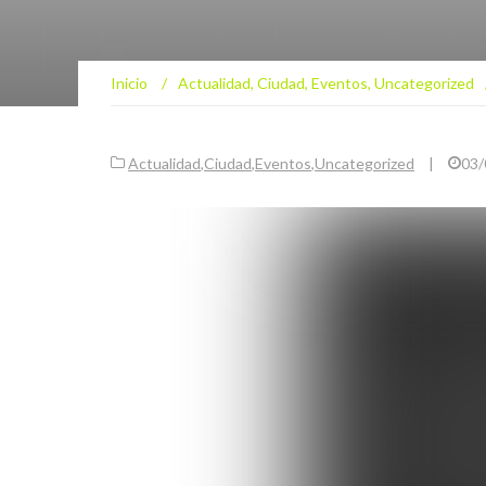
Inicio
/
Actualidad
,
Ciudad
,
Eventos
,
Uncategorized
Actualidad
,
Ciudad
,
Eventos
,
Uncategorized
|
03/