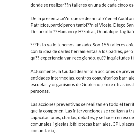
donde se realizar??n talleres en una de cada cinco e
De la presentaci??n, que se desarroll?? en el Auditor
Patricios, participaron tambi??n el Viceje, Diego San
Desarrollo ??Humano y H??bitat, Guadalupe Tagliafer
???Esto ya lo tenemos lanzado. Son 155 talleres abier
con la idea de darles herramientas a los padres, pero
qu?? experiencia van recogiendo, qu?? inquietudes t
Actualmente, la Ciudad desarrolla acciones de preve
entidades intermedias, centros comunitarios barriale
escuelas y organismos de Gobierno, entre otras insti
personas.
Las acciones preventivas se realizan en todo el terr
que la componen. Las intervenciones se realizan a tra
capacitaciones, charlas, debates, y se hacen en escuel
comunales, iglesias, bibliotecas barriales, CPI, pla
comunitaria).