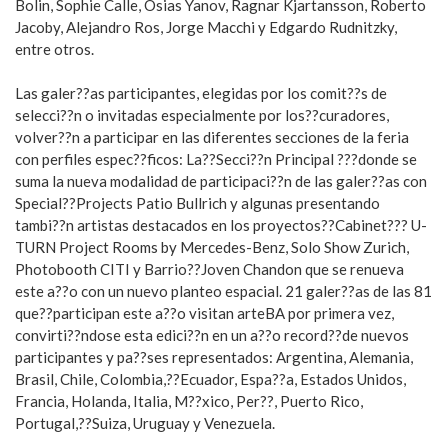
Bolin, Sophie Calle, Osias Yanov, Ragnar Kjartansson, Roberto
Jacoby, Alejandro Ros, Jorge Macchi y Edgardo Rudnitzky,
entre otros.
Las galer??as participantes, elegidas por los comit??s de
selecci??n o invitadas especialmente por los??curadores,
volver??n a participar en las diferentes secciones de la feria
con perfiles espec??ficos: La??Secci??n Principal ???donde se
suma la nueva modalidad de participaci??n de las galer??as con
Special??Projects Patio Bullrich y algunas presentando
tambi??n artistas destacados en los proyectos??Cabinet??? U-
TURN Project Rooms by Mercedes-Benz, Solo Show Zurich,
Photobooth CITI y Barrio??Joven Chandon que se renueva
este a??o con un nuevo planteo espacial. 21 galer??as de las 81
que??participan este a??o visitan arteBA por primera vez,
convirti??ndose esta edici??n en un a??o record??de nuevos
participantes y pa??ses representados: Argentina, Alemania,
Brasil, Chile, Colombia,??Ecuador, Espa??a, Estados Unidos,
Francia, Holanda, Italia, M??xico, Per??, Puerto Rico,
Portugal,??Suiza, Uruguay y Venezuela.