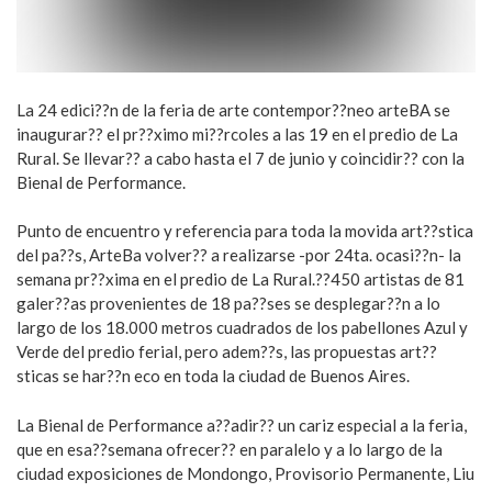
La 24 edici??n de la feria de arte contempor??neo arteBA se
inaugurar?? el pr??ximo mi??rcoles a las 19 en el predio de La
Rural. Se llevar?? a cabo hasta el 7 de junio y coincidir?? con la
Bienal de Performance.
Punto de encuentro y referencia para toda la movida art??stica
del pa??s, ArteBa volver?? a realizarse -por 24ta. ocasi??n- la
semana pr??xima en el predio de La Rural.??450 artistas de 81
galer??as provenientes de 18 pa??ses se desplegar??n a lo
largo de los 18.000 metros cuadrados de los pabellones Azul y
Verde del predio ferial, pero adem??s, las propuestas art??
sticas se har??n eco en toda la ciudad de Buenos Aires.
La Bienal de Performance a??adir?? un cariz especial a la feria,
que en esa??semana ofrecer?? en paralelo y a lo largo de la
ciudad exposiciones de Mondongo, Provisorio Permanente, Liu