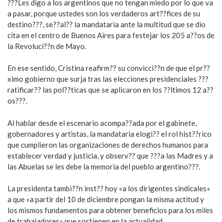
???Les digo a los argentinos que no tengan miedo por lo que va
a pasar, porque ustedes son los verdaderos art??fices de su
destino???, se??al?? la mandataria ante la multitud que se dio
cita en el centro de Buenos Aires para festejar los 205 a??os de
la Revoluci??n de Mayo.
En ese sentido, Cristina reafirm?? su convicci??n de que el pr??
ximo gobierno que surja tras las elecciones presidenciales ???
ratificar?? las pol??ticas que se aplicaron en los ??ltimos 12 a??
os???.
Al hablar desde el escenario acompa??ada por el gabinete,
gobernadores y artistas, la mandataria elogi?? el rol hist??rico
que cumplieron las organizaciones de derechos humanos para
establecer verdad y justicia, y observ?? que ???a las Madres y a
las Abuelas se les debe la memoria del pueblo argentino???.
La presidenta tambi??n inst?? hoy «a los dirigentes sindicales»
a que «a partir del 10 de diciembre pongan la misma actitud y
los mismos fundamentos para obtener beneficios para los miles
de trabajadores» que sostienen en la actualidad.