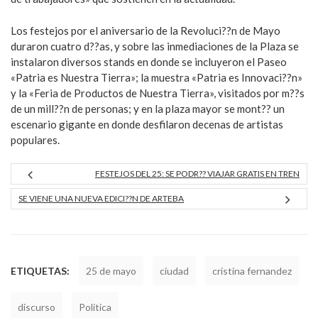
Los festejos por el aniversario de la Revoluci??n de Mayo
duraron cuatro d??as, y sobre las inmediaciones de la Plaza se
instalaron diversos stands en donde se incluyeron el Paseo
«Patria es Nuestra Tierra»; la muestra «Patria es Innovaci??n»
y la «Feria de Productos de Nuestra Tierra», visitados por m??s
de un mill??n de personas; y en la plaza mayor se mont?? un
escenario gigante en donde desfilaron decenas de artistas
populares.
FESTEJOS DEL 25: SE PODR?? VIAJAR GRATIS EN TREN
SE VIENE UNA NUEVA EDICI??N DE ARTEBA
ETIQUETAS:
25 de mayo
ciudad
cristina fernandez
discurso
Politica