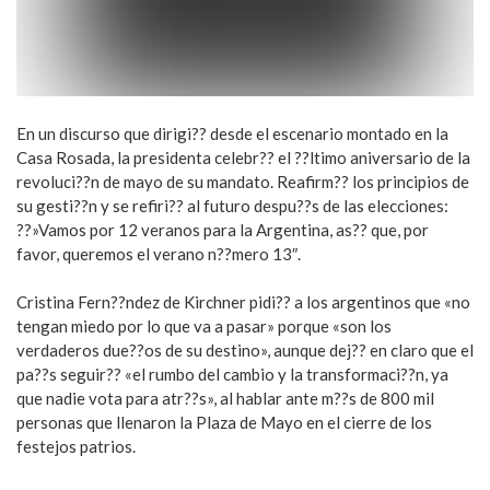
En un discurso que dirigi?? desde el escenario montado en la
Casa Rosada, la presidenta celebr?? el ??ltimo aniversario de la
revoluci??n de mayo de su mandato. Reafirm?? los principios de
su gesti??n y se refiri?? al futuro despu??s de las elecciones:
??»Vamos por 12 veranos para la Argentina, as?? que, por
favor, queremos el verano n??mero 13″.
Cristina Fern??ndez de Kirchner pidi?? a los argentinos que «no
tengan miedo por lo que va a pasar» porque «son los
verdaderos due??os de su destino», aunque dej?? en claro que el
pa??s seguir?? «el rumbo del cambio y la transformaci??n, ya
que nadie vota para atr??s», al hablar ante m??s de 800 mil
personas que llenaron la Plaza de Mayo en el cierre de los
festejos patrios.