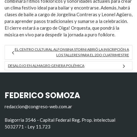
combinará ritmos folklóricos y sonoridades actuales para crear
un clima festivo ideal para bailar y encontrarse. Además, habrá
clases de baile a cargo de Jorgelina Contreras y Leonel Agüero,
para aprender pasos tradicionales y sumarse a la celebración.
El cierre estará a cargo de Oiga! Orquesta, que pondrá la
música en vivo para despedir la jornada a puro folklore.
EL CENTRO CULTURAL ALFONSINA STORNI ABRIÓ LA INSCRIPCIÓN A
LOS TALLERES PARA EL 2DO CUATRIMESTRE
DESALOJO EN ALMAGRO GENERA POLÉMICA
FEDERICO SOMOZA
redaccion@congreso-web.com.ar
Baigorria 3546 - Capital Federal Reg. Prop. intelectual
5032771 - Ley 11.723