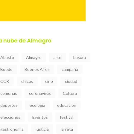
a nube de Almagro
Abasto
Almagro
arte
basura
Boedo
Buenos Aires
campaña
CCK
chicos
cine
ciudad
comunas
coronavirus
Cultura
deportes
ecología
educación
elecciones
Eventos
festival
gastronomía
justicia
larreta