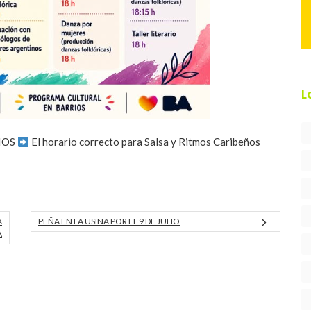
L
IOS
El horario correcto para Salsa y Ritmos Caribeños
A
PEÑA EN LA USINA POR EL 9 DE JULIO
A