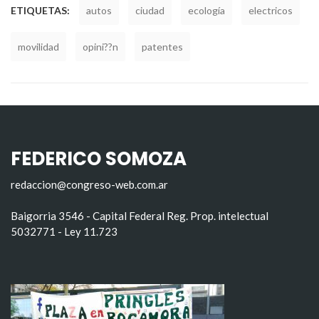
ETIQUETAS:
autos
ciudad
ecología
electricos
movilidad
opini??n
patentes
FEDERICO SOMOZA
redaccion@congreso-web.com.ar
Baigorria 3546 - Capital Federal Reg. Prop. intelectual
5032771 - Ley 11.723