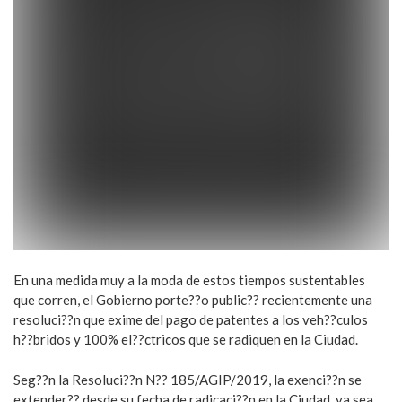
En una medida muy a la moda de estos tiempos sustentables
que corren, el Gobierno porte??o public?? recientemente una
resoluci??n que exime del pago de patentes a los veh??culos
h??bridos y 100% el??ctricos que se radiquen en la Ciudad.
Seg??n la Resoluci??n N?? 185/AGIP/2019, la exenci??n se
extender?? desde su fecha de radicaci??n en la Ciudad, ya sea