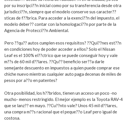
por su inscripci??n inicial como por su transferencia desde otra
jurisdicci??n, siempre que el modelo conserve sus caracter??
sticas de f??brica. Para acceder a la exenci??n del impuesto, el
modelo deber?? contar con la homologaci??n por parte de la
Agencia de Protecci??n Ambiental.
Pero ??qu?? autos cumplen esos requisitos? ??Qui??nes est??n
en condiciones hoy de poder acceder a ellos? Solo el Nissan
Leaf es el 100% el??ctrico que se puede conseguir hoy y vale
m??s de 60 mil d??lares. ??Qu?? beneficio ser??a darle
semejante descuento en impuestos a quien puede comprar ese
chiche nuevo mientras cualquier auto paga decenas de miles de
pesos por a??o en patentes?
Otra posibilidad, los h??bridos, tienen un acceso un poco -no
mucho- menos restringido. El mejor ejemplo es la Toyota RAV-4
que se lanz?? en mayo. ??Cu??nto vale? Unos 45 mil d??lares,
una compra m??s racional que el peque??o Leaf pero igual de
costosa.