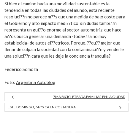
Si bien el camino hacia una movilidad sustentable es la
tendencia en todas las ciudades del mundo, esta reciente
resoluci??n no parece m??s que una medida de bajo costo para
el Gobierno y alto impacto medi??tico, sin dudas tambi??n
representa un gui??o enorme al sector automotriz, que hace
a??os busca generar una demanda -todav??a no muy
establecida- de autos el??ctricos. Porque, ??qu?? mejor que
llenar de culpa a la sociedad con la contaminaci??n y venderle
una soluci??n cara que les deje la conciencia tranquila?
Federico Somoza
Foto:
Argentina Autoblog
7MA BICICLETEADA FAMILIAR EN LA CIUDAD
ESTE DOMINGO, M??SICA EN COSTANERA