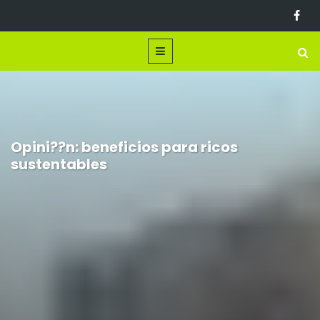
Opini??n: beneficios para ricos
sustentables