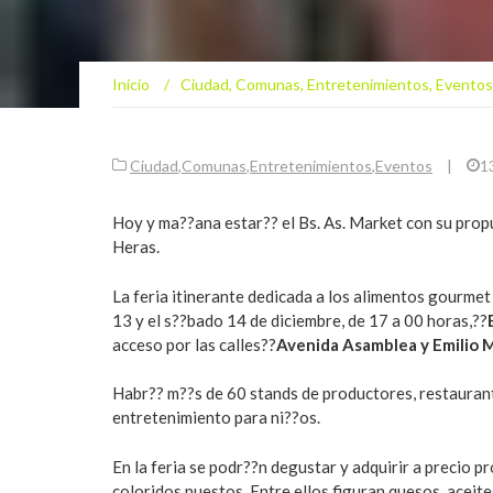
Inicio
/
Ciudad
,
Comunas
,
Entretenimientos
,
Eventos
Ciudad
,
Comunas
,
Entretenimientos
,
Eventos
|
1
Hoy y ma??ana estar?? el Bs. As. Market con su pro
Heras.
La feria itinerante dedicada a los alimentos gourme
13 y el s??bado 14 de diciembre, de 17 a 00 horas,??
acceso por las calles??
Avenida Asamblea y Emilio 
Habr?? m??s de 60 stands de productores, restaurant
entretenimiento para ni??os.
En la feria se podr??n degustar y adquirir a precio 
coloridos puestos. Entre ellos figuran quesos, aceites