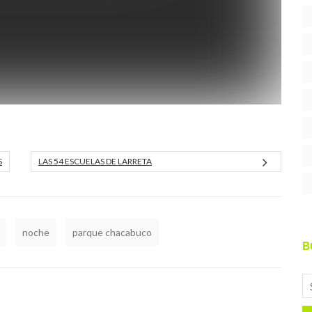
S
LAS 54 ESCUELAS DE LARRETA
noche
parque chacabuco
B