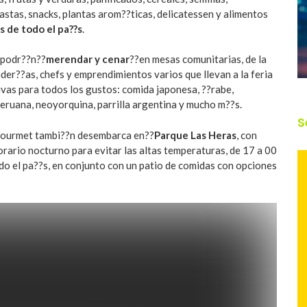
pastas, snacks, plantas arom??ticas, delicatessen y alimentos
 de todo el pa??s
.
 podr??n??
merendar y cenar
??en mesas comunitarias, de la
der??as, chefs y emprendimientos varios que llevan a la feria
vas para todos los gustos: comida japonesa, ??rabe,
 peruana, neoyorquina, parrilla argentina y mucho m??s.
S
s gourmet tambi??n desembarca en??
Parque Las Heras
, con
horario nocturno para evitar las altas temperaturas, de 17 a 00
o el pa??s, en conjunto con un patio de comidas con opciones