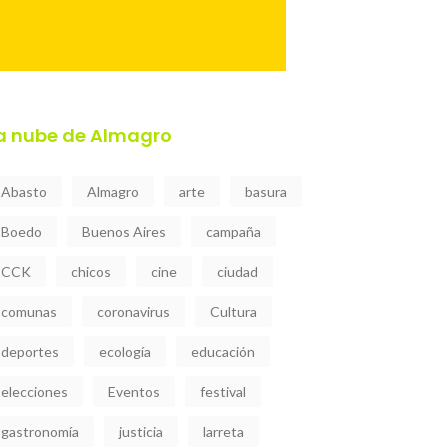
a nube de Almagro
Abasto
Almagro
arte
basura
Boedo
Buenos Aires
campaña
CCK
chicos
cine
ciudad
comunas
coronavirus
Cultura
deportes
ecología
educación
elecciones
Eventos
festival
gastronomía
justicia
larreta