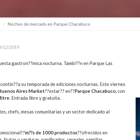
/
Noches de mercado en Parque Chacabuco
3/12/2019
puesta gastron??mica nocturna. Tambi??n en Parque Las
t contin??a su temporada de ediciones nocturnas. Este viernes
Buenos Aires Market
??estar?? en??
Parque Chacabuco
, con
Mitre
. Entrada libre y gratuita.
es, chefs, mesas comunitarias y un sector dedicado al
promocional??
m??s de 1000 productos
??ofrecidos en
, frutas y verduras, panificados, cereales, semillas,