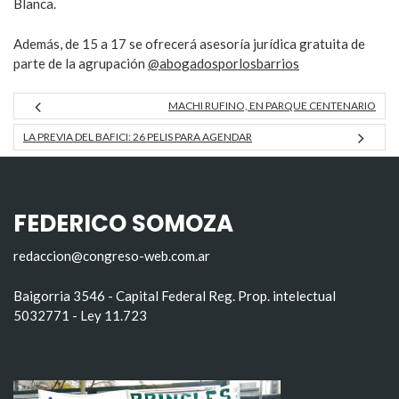
Blanca.
Además, de 15 a 17 se ofrecerá asesoría jurídica gratuita de
parte de la agrupación
@abogadosporlosbarrios
MACHI RUFINO, EN PARQUE CENTENARIO
LA PREVIA DEL BAFICI: 26 PELIS PARA AGENDAR
FEDERICO SOMOZA
redaccion@congreso-web.com.ar
Baigorria 3546 - Capital Federal Reg. Prop. intelectual
5032771 - Ley 11.723