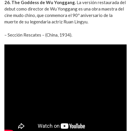
26. The Goddess de Wu Yonggang.
La versión restaurada del
debut como director de Wu Yonggang es una obra maestra del
cine mudo chino, que conmemora el 90º aniversario de la
muerte de su legendaria actriz Ruan Lingyu.
– Sección Rescates – (China, 1934).