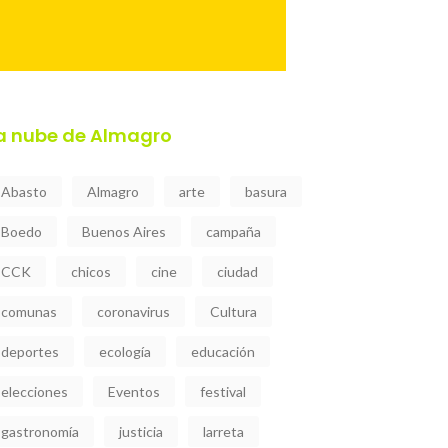
a nube de Almagro
Abasto
Almagro
arte
basura
Boedo
Buenos Aires
campaña
CCK
chicos
cine
ciudad
comunas
coronavirus
Cultura
deportes
ecología
educación
elecciones
Eventos
festival
gastronomía
justicia
larreta