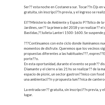
Ser?? esta noche en Costanera sur. Tocar??n Djs en 
gratuita, sin inscripci??n previa, y el ingreso se real
El??Ministerio de Ambiente y Espacio P??blico de la 
Jardines, ser?? la primera del 2018 y se realizar?? 
Bastidas,??Julieta Lanteri 1500-1600. Se suspende p
???Continuamos con este ciclo donde iluminamos nue
momentos de disfrute. Queremos que los vecinos sig
propuestas diferentes a las habituales???, expres??
porte??o.
En esta oportunidad, durante el evento se podr?? disf
Diamante y el cierre a las 21 hs se realizar?? de la 
espacio de picnic, un sector gastron??mico con food t
una ambientaci??n y propuesta lum??nica de canteros
La entrada ser?? gratuita, sin inscripci??n previa, y 
lugar.