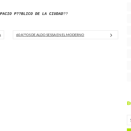
PACIO P??BLICO DE LA CIUDAD
??
A
60 A??OS DE ALDO SESSA EN EL MODERNO
B