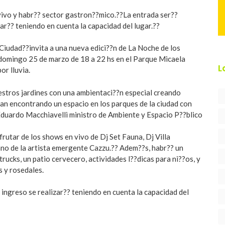
vivo y habr?? sector gastron??mico.??La entrada ser??
izar?? teniendo en cuenta la capacidad del lugar.??
Ciudad??invita a una nueva edici??n de La Noche de los
el domingo 25 de marzo de 18 a 22 hs en el Parque Micaela
L
or lluvia.
stros jardines con una ambientaci??n especial creando
an encontrando un espacio en los parques de la ciudad con
Eduardo Macchiavelli ministro de Ambiente y Espacio P??blico
rutar de los shows en vivo de Dj Set Fauna, Dj Villa
mano de la artista emergente Cazzu.?? Adem??s, habr?? un
rucks, un patio cervecero, actividades l??dicas para ni??os, y
 y rosedales.
el ingreso se realizar?? teniendo en cuenta la capacidad del