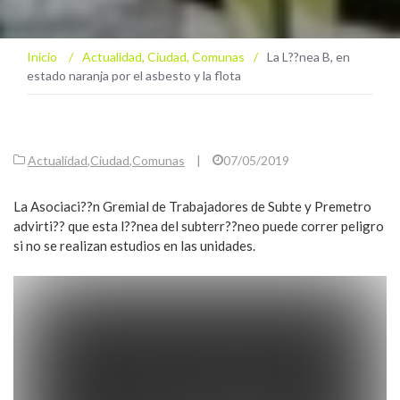
Inicio
/
Actualidad
,
Ciudad
,
Comunas
/
La L??nea B, en
estado naranja por el asbesto y la flota
Actualidad
,
Ciudad
,
Comunas
|
07/05/2019
La Asociaci??n Gremial de Trabajadores de Subte y Premetro
advirti?? que esta l??nea del subterr??neo puede correr peligro
si no se realizan estudios en las unidades.