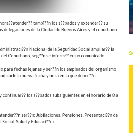
ahora??atender?? tambi??n los s??bados y extender?? su
las delegaciones de la Ciudad de Buenos Aires y el conurbano
dministraci??n Nacional de la Seguridad Social ampliar?? la
S
 y del Conurbano, seg??n se inform?? en un comunicado.
do para fechas lejanas y ser??n los empleados del organismo
indicarle la nueva fecha y hora en la que deber??n
y continuar?? los s??bados subsiguientes en el horario de 8 a
atender??n ser??n: Jubilaciones, Pensiones, Presentaci??n de
 Social, Salud y Educaci??n».