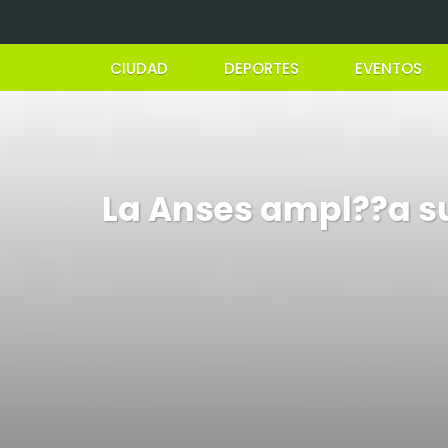
CIUDAD
DEPORTES
EVENTOS
La Anses ampl??a su