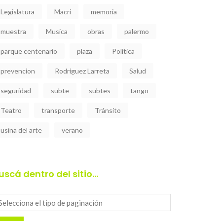
Legislatura
Macri
memoria
muestra
Musica
obras
palermo
parque centenario
plaza
Politica
prevencion
Rodriguez Larreta
Salud
seguridad
subte
subtes
tango
Teatro
transporte
Tránsito
usina del arte
verano
uscá dentro del sitio…