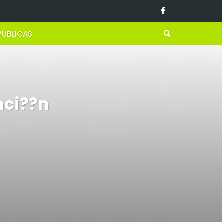
PÚBLICAS
nci??n