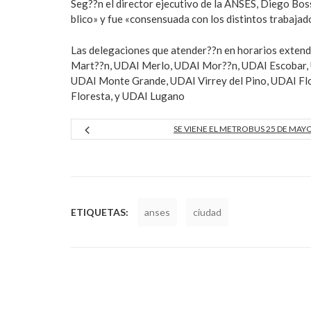
Seg??n el director ejecutivo de la ANSES, Diego Boss
blico» y fue «consensuada con los distintos trabajad
Las delegaciones que atender??n en horarios extend
Mart??n, UDAI Merlo, UDAI Mor??n, UDAI Escobar, 
UDAI Monte Grande, UDAI Virrey del Pino, UDAI Fl
Floresta, y UDAI Lugano
SE VIENE EL METROBUS 25 DE MAY
ETIQUETAS:
anses
ciudad