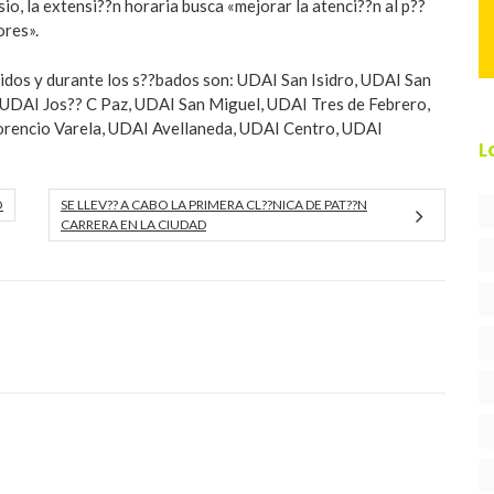
io, la extensi??n horaria busca «mejorar la atenci??n al p??
ores».
idos y durante los s??bados son: UDAI San Isidro, UDAI San
UDAI Jos?? C Paz, UDAI San Miguel, UDAI Tres de Febrero,
orencio Varela, UDAI Avellaneda, UDAI Centro, UDAI
L
O
SE LLEV?? A CABO LA PRIMERA CL??NICA DE PAT??N
CARRERA EN LA CIUDAD