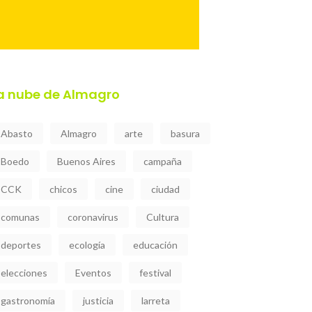
a nube de Almagro
Abasto
Almagro
arte
basura
Boedo
Buenos Aires
campaña
CCK
chicos
cine
ciudad
comunas
coronavirus
Cultura
deportes
ecología
educación
elecciones
Eventos
festival
gastronomía
justicia
larreta