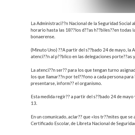
La Administraci??n Nacional de la Seguridad Social 
horario hasta las 18??los d??as h??biles??en todas 
bonaerense.
(Minuto Uno) ??A partir del s??bado 24 de mayo, la A
atenci??n al p??blico en las delegaciones porte??as
La atenci??n ser?? para los que tengan turno asigna
los que llamar??n por tel??fono a cada persona para 
presentarse, inform?? el organismo.
Esta medida regir?? a partir del s??bado 24 de mayo 
13.
En un comunicado, aclar?? que «los tr??mites que se 
Certificado Escolar, de Libreta Nacional de Seguridad