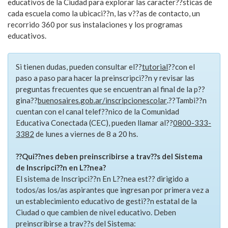
educativos de la Ciudad para explorar las caracter??sticas de
cada escuela como la ubicaci??n, las v??as de contacto, un
recorrido 360 por sus instalaciones y los programas
educativos.
Si tienen dudas, pueden consultar el??
tutorial
??con el
paso a paso para hacer la preinscripci??n y revisar las
preguntas frecuentes que se encuentran al final de la p??
gina??
buenosaires.gob.ar/inscripcionescolar
.
??Tambi??n
cuentan con el canal telef??nico de la Comunidad
Educativa Conectada (CEC), pueden llamar al??
0800-333-
3382
de lunes a viernes de 8 a 20 hs.
??Qui??nes deben preinscribirse a trav??s del Sistema
de Inscripci??n en L??nea?
El sistema de Inscripci??n En L??nea est?? dirigido a
todos/as los/as aspirantes que ingresan por primera vez a
un establecimiento educativo de gesti??n estatal de la
Ciudad o que cambien de nivel educativo. Deben
preinscribirse a trav??s del Sistema: