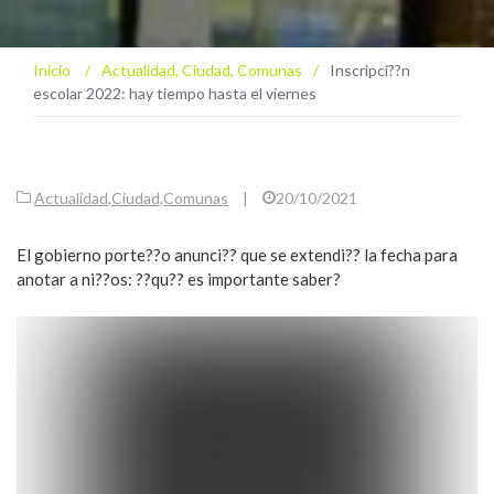
Inicio
/
Actualidad
,
Ciudad
,
Comunas
/
Inscripci??n
escolar 2022: hay tiempo hasta el viernes
Actualidad
,
Ciudad
,
Comunas
|
20/10/2021
El gobierno porte??o anunci?? que se extendi?? la fecha para
anotar a ni??os: ??qu?? es importante saber?