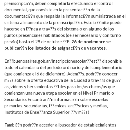
preinscripci??n, deben completarla efectuando el control
documental, que consiste en la presentaci??n de la
documentaci??n que respalda la informaci??n suministrada en el
sistema al momento de la preinscripci??n. Este tr??mite puede
hacerse en l??nea a trav??s del sistema o en alguno de los
puntos presenciales habilitados (de ser necesario y con turno
previo) hasta el 29 de octubre.??
El 26 de noviembre se
publicar??n los listados de asignaci??n de vacantes.
En??
buenosaires.gob.ar/inscripcionescolar
??est?? disponible
todo el calendario del periodo ordinario y del complementario
(que comienza el 6 de diciembre). Adem??s, podr??n conocer
m??s sobre la oferta educativa de la Ciudad a trav??s de gu??
as, videos y herramientas ??tiles para los/as chicos/as que
comienzan una nueva etapa escolar en el Nivel Primario o
Secundario. Encontrar??n informaci??n sobre escuelas
primarias, secundarias, t??cnicas, art??sticas y medias,
Institutos de Ense??anza Superior, ??y m??s!
Tambi??n podr??n acceder al buscador de establecimientos