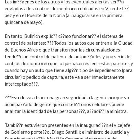
Las im??genes de los autos y los eventuales alertas ser??n
enviados a los centros de monitoreo ubicados en Vicente L??
pez y en el Puente de la Noria (a inaugurarse en la primera
quincena de mayo).
En tanto, Bullrich explic?? c??mo funcionar?? el sistema de
control de patentes: ???Todos los autos que entren a la Ciudad
de Buenos Aires o que transiten por las circunvalaciones
tendr??n un control de patente de autom??viles y una serie de
centros de monitoreo que lo que hacen es leer estas patentes y
cuando hay un auto que tiene alg??n tipo de impedimento (para
circular) o pedido de captura, este va a ser inmediatamente
interceptado???.
???Esto le va a traer una gran seguridad a la gente porque va
acompa??ado de gente que con tel??fonos celulares puede
analizar la identidad de las personas???, a??adi?? la ministra.
Tambi??n estuvieron presentes en la inauguraci??n el vicejefe
de Gobierno porte??o, Diego Santilli; el ministro de Justicia y
Seguridad porte??o, Mart??n Ocampo; el secretario de