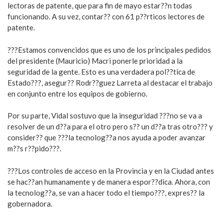
lectoras de patente, que para fin de mayo estar??n todas
funcionando. A su vez, contar?? con 61 p??rticos lectores de
patente.
???Estamos convencidos que es uno de los principales pedidos
del presidente (Mauricio) Macri ponerle prioridad a la
seguridad de la gente. Esto es una verdadera pol??tica de
Estado???, asegur?? Rodr??guez Larreta al destacar el trabajo
en conjunto entre los equipos de gobierno.
Por su parte, Vidal sostuvo que la inseguridad ???no se va a
resolver de un d??a para el otro pero s?? un d??a tras otro??? y
consider?? que ???la tecnolog??a nos ayuda a poder avanzar
m??s r??pido???.
???Los controles de acceso en la Provincia y en la Ciudad antes
se hac??an humanamente y de manera espor??dica. Ahora, con
la tecnolog??a, se van a hacer todo el tiempo???, expres?? la
gobernadora.