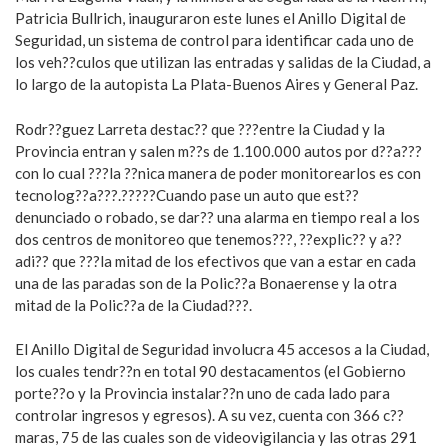
Patricia Bullrich, inauguraron este lunes el Anillo Digital de
Seguridad, un sistema de control para identificar cada uno de
los veh??culos que utilizan las entradas y salidas de la Ciudad, a
lo largo de la autopista La Plata-Buenos Aires y General Paz.
Rodr??guez Larreta destac?? que ???entre la Ciudad y la
Provincia entran y salen m??s de 1.100.000 autos por d??a???
con lo cual ???la ??nica manera de poder monitorearlos es con
tecnolog??a???.?????Cuando pase un auto que est??
denunciado o robado, se dar?? una alarma en tiempo real a los
dos centros de monitoreo que tenemos???, ??explic?? y a??
adi?? que ???la mitad de los efectivos que van a estar en cada
una de las paradas son de la Polic??a Bonaerense y la otra
mitad de la Polic??a de la Ciudad???.
El Anillo Digital de Seguridad involucra 45 accesos a la Ciudad,
los cuales tendr??n en total 90 destacamentos (el Gobierno
porte??o y la Provincia instalar??n uno de cada lado para
controlar ingresos y egresos). A su vez, cuenta con 366 c??
maras, 75 de las cuales son de videovigilancia y las otras 291