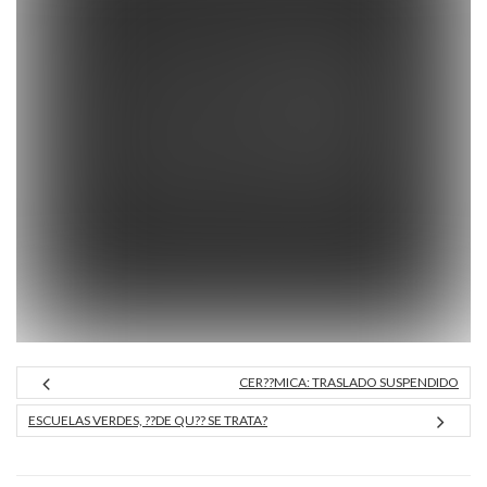
CER??MICA: TRASLADO SUSPENDIDO
ESCUELAS VERDES, ??DE QU?? SE TRATA?