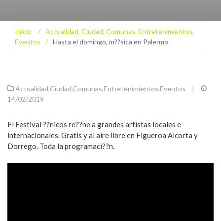
Inicio
/
Actualidad
,
Ciudad
,
Comunas
,
Entretenimientos
,
Eventos
/
Hasta el domingo, m??sica en Palermo
Actualidad
,
Ciudad
,
Comunas
,
Entretenimientos
,
Eventos
|
14/02/2019
El Festival ??nicos re??ne a grandes artistas locales e
internacionales. Gratis y al aire libre en Figueroa Alcorta y
Dorrego. Toda la programaci??n.