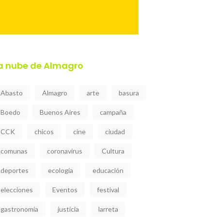
a nube de Almagro
Abasto
Almagro
arte
basura
Boedo
Buenos Aires
campaña
CCK
chicos
cine
ciudad
comunas
coronavirus
Cultura
deportes
ecología
educación
elecciones
Eventos
festival
gastronomía
justicia
larreta