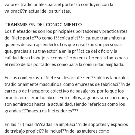
valores tradicionales para el porte??o confluyen con la
valoraci??n actual de los turistas.
TRANSMISI??N DEL CONOCIMIENTO
Los fileteadores son los principales portadores y practicantes
del filete porte??o como t??cnica pict??rica, que transmiten a
quienes desean aprenderlo. Los que ense??an son personas
que, gracias a su trayectoria en la pr??ctica del oficio y la
calidad de su trabajo, se convirtieron en referentes tanto para
el resto de los portadores como para la comunidad ampliada.
En sus comienzos, el filete se desarroll?? en ??mbitos laborales
tradicionalmente masculinos, como empresas de fabricaci??n de
carros o de transporte colectivo de pasajeros, por lo que los
practicantes eran hombres. Entre ellos, algunos se recuerdan y
son admirados hasta la actualidad, siendo referidos como los
grandes ???maestros fileteadores???.
En las ??ltimas d??cadas, la ampliaci??n de soportes y espacios
de trabajo propici?? la inclusi??n de las mujeres como