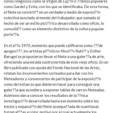
conos religiosos como la Virgen de Luj??n o ??dolos populares
como Gardel y Evita, con los que se identificaba. De esta forma,
el filete se convirti?? en un verdadero medio de expresi??n
colectiva asociado al mundo del trabajador, que sumado al
hecho de ser un estilo pict??rico desarrollado como oficio, lo
consolid?? como un elemento distintivo de la cultura popular
porte??a.
En el a??o 1970, momento que puede calificarse como ???de
apogeo???, los artistas pl??sticos Nicol??s Rubi?? y Esther
Barugel se propusieron llevar el filete a una galer??a de arte,
ofreciendo una mirada controvertida de este viejo oficio. En un
libro publicado con ayuda del Fondo Nacional de las Artes,
relatan los inconvenientes sorteados para dar con los
fileteadores y convencerlos de participar de la exposici??n
como del esfuerzo que debieron hacer para conseguir una
galer??a que accediera a exponer tablas de carros fileteadas.
Asimismo dan a conocer los resultados de la ??nica
investigaci??n desarrollada hasta ese momento sobre los
inicios y expansi??n del filete acompa??ada de cuantiosas
fotograf??as a color, motivo por el cual actualmente los