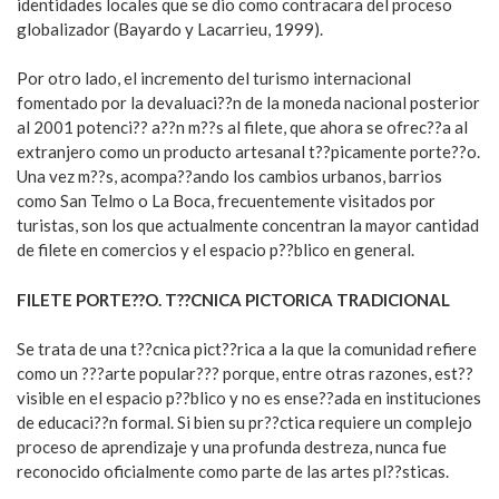
identidades locales que se dio como contracara del proceso
globalizador (Bayardo y Lacarrieu, 1999).
Por otro lado, el incremento del turismo internacional
fomentado por la devaluaci??n de la moneda nacional posterior
al 2001 potenci?? a??n m??s al filete, que ahora se ofrec??a al
extranjero como un producto artesanal t??picamente porte??o.
Una vez m??s, acompa??ando los cambios urbanos, barrios
como San Telmo o La Boca, frecuentemente visitados por
turistas, son los que actualmente concentran la mayor cantidad
de filete en comercios y el espacio p??blico en general.
FILETE PORTE??O. T??CNICA PICTORICA TRADICIONAL
Se trata de una t??cnica pict??rica a la que la comunidad refiere
como un ???arte popular??? porque, entre otras razones, est??
visible en el espacio p??blico y no es ense??ada en instituciones
de educaci??n formal. Si bien su pr??ctica requiere un complejo
proceso de aprendizaje y una profunda destreza, nunca fue
reconocido oficialmente como parte de las artes pl??sticas.