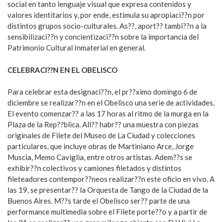
social en tanto lenguaje visual que expresa contenidos y
valores identitarios y, por ende, estimula su apropiaci??n por
distintos grupos socio-culturales. As??, aport?? tambi??n a la
sensibilizaci??n y concientizaci??n sobre la importancia del
Patrimonio Cultural Inmaterial en general.
CELEBRACI??N EN EL OBELISCO
Para celebrar esta designaci??n, el pr??ximo domingo 6 de
diciembre se realizar??n en el Obelisco una serie de actividades.
El evento comenzar?? a las 17 horas al ritmo de la murga en la
Plaza de la Rep??blica. All?? habr?? una muestra con piezas
originales de Filete del Museo de La Ciudad y colecciones
particulares, que incluye obras de Martiniano Arce, Jorge
Muscia, Memo Caviglia, entre otros artistas. Adem??s se
exhibir??n colectivos y camiones filetados y distintos
fileteadores contempor??neos realizar??n este oficio en vivo. A
las 19, se presentar?? la Orquesta de Tango de la Ciudad de la
Buenos Aires. M??s tarde el Obelisco ser?? parte de una
performance multimedia sobre el Filete porte??o y a partir de