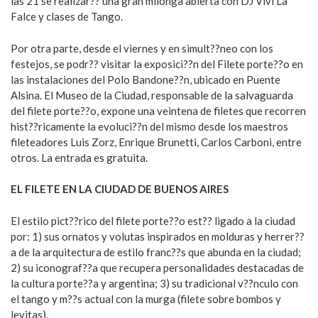
las 21 se realizar?? una gran milonga abierta con DJ Vivi La
Falce y clases de Tango.
Por otra parte, desde el viernes y en simult??neo con los
festejos, se podr?? visitar la exposici??n del Filete porte??o en
las instalaciones del Polo Bandone??n, ubicado en Puente
Alsina. El Museo de la Ciudad, responsable de la salvaguarda
del filete porte??o, expone una veintena de filetes que recorren
hist??ricamente la evoluci??n del mismo desde los maestros
fileteadores Luis Zorz, Enrique Brunetti, Carlos Carboni, entre
otros. La entrada es gratuita.
EL FILETE EN LA CIUDAD DE BUENOS AIRES
El estilo pict??rico del filete porte??o est?? ligado a la ciudad
por: 1) sus ornatos y volutas inspirados en molduras y herrer??
a de la arquitectura de estilo franc??s que abunda en la ciudad;
2) su iconograf??a que recupera personalidades destacadas de
la cultura porte??a y argentina; 3) su tradicional v??nculo con
el tango y m??s actual con la murga (filete sobre bombos y
levitas).