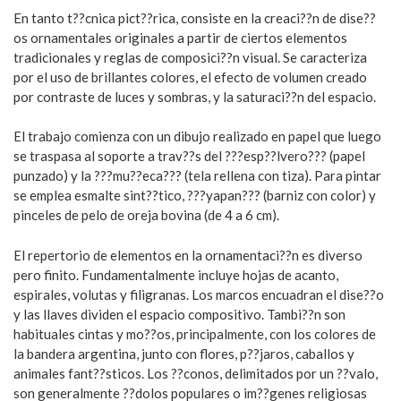
En tanto t??cnica pict??rica, consiste en la creaci??n de dise??
os ornamentales originales a partir de ciertos elementos
tradicionales y reglas de composici??n visual. Se caracteriza
por el uso de brillantes colores, el efecto de volumen creado
por contraste de luces y sombras, y la saturaci??n del espacio.
El trabajo comienza con un dibujo realizado en papel que luego
se traspasa al soporte a trav??s del ???esp??lvero??? (papel
punzado) y la ???mu??eca??? (tela rellena con tiza). Para pintar
se emplea esmalte sint??tico, ???yapan??? (barniz con color) y
pinceles de pelo de oreja bovina (de 4 a 6 cm).
El repertorio de elementos en la ornamentaci??n es diverso
pero finito. Fundamentalmente incluye hojas de acanto,
espirales, volutas y filigranas. Los marcos encuadran el dise??o
y las llaves dividen el espacio compositivo. Tambi??n son
habituales cintas y mo??os, principalmente, con los colores de
la bandera argentina, junto con flores, p??jaros, caballos y
animales fant??sticos. Los ??conos, delimitados por un ??valo,
son generalmente ??dolos populares o im??genes religiosas