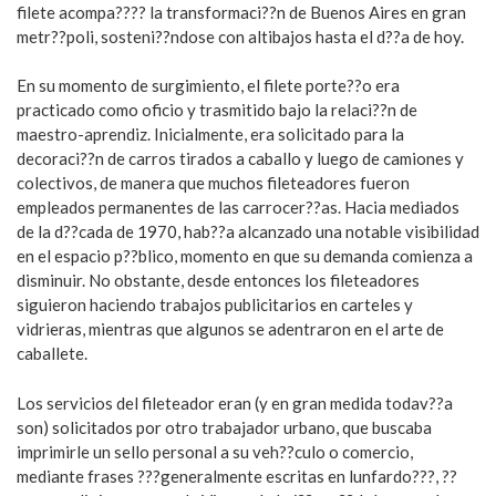
filete acompa???? la transformaci??n de Buenos Aires en gran
metr??poli, sosteni??ndose con altibajos hasta el d??a de hoy.
En su momento de surgimiento, el filete porte??o era
practicado como oficio y trasmitido bajo la relaci??n de
maestro-aprendiz. Inicialmente, era solicitado para la
decoraci??n de carros tirados a caballo y luego de camiones y
colectivos, de manera que muchos fileteadores fueron
empleados permanentes de las carrocer??as. Hacia mediados
de la d??cada de 1970, hab??a alcanzado una notable visibilidad
en el espacio p??blico, momento en que su demanda comienza a
disminuir. No obstante, desde entonces los fileteadores
siguieron haciendo trabajos publicitarios en carteles y
vidrieras, mientras que algunos se adentraron en el arte de
caballete.
Los servicios del fileteador eran (y en gran medida todav??a
son) solicitados por otro trabajador urbano, que buscaba
imprimirle un sello personal a su veh??culo o comercio,
mediante frases ???generalmente escritas en lunfardo???, ??