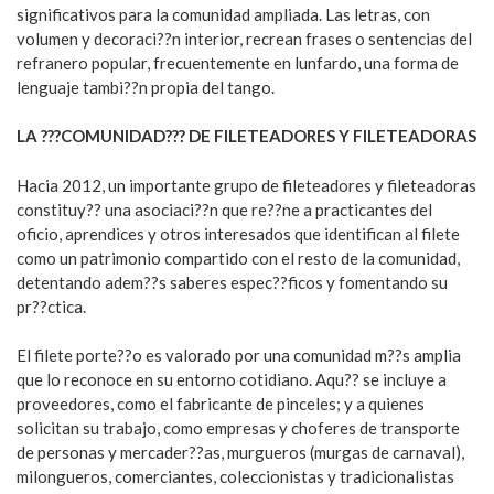
significativos para la comunidad ampliada. Las letras, con
volumen y decoraci??n interior, recrean frases o sentencias del
refranero popular, frecuentemente en lunfardo, una forma de
lenguaje tambi??n propia del tango.
LA ???COMUNIDAD??? DE FILETEADORES Y FILETEADORAS
Hacia 2012, un importante grupo de fileteadores y fileteadoras
constituy?? una asociaci??n que re??ne a practicantes del
oficio, aprendices y otros interesados que identifican al filete
como un patrimonio compartido con el resto de la comunidad,
detentando adem??s saberes espec??ficos y fomentando su
pr??ctica.
El filete porte??o es valorado por una comunidad m??s amplia
que lo reconoce en su entorno cotidiano. Aqu?? se incluye a
proveedores, como el fabricante de pinceles; y a quienes
solicitan su trabajo, como empresas y choferes de transporte
de personas y mercader??as, murgueros (murgas de carnaval),
milongueros, comerciantes, coleccionistas y tradicionalistas