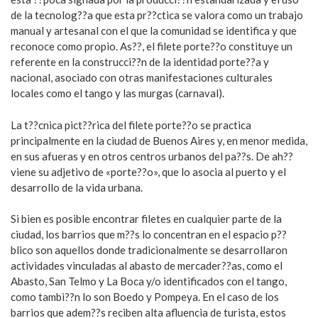
de la tecnolog??a que esta pr??ctica se valora como un trabajo
manual y artesanal con el que la comunidad se identifica y que
reconoce como propio. As??, el filete porte??o constituye un
referente en la construcci??n de la identidad porte??a y
nacional, asociado con otras manifestaciones culturales
locales como el tango y las murgas (carnaval).
La t??cnica pict??rica del filete porte??o se practica
principalmente en la ciudad de Buenos Aires y, en menor medida,
en sus afueras y en otros centros urbanos del pa??s. De ah??
viene su adjetivo de «porte??o», que lo asocia al puerto y el
desarrollo de la vida urbana.
Si bien es posible encontrar filetes en cualquier parte de la
ciudad, los barrios que m??s lo concentran en el espacio p??
blico son aquellos donde tradicionalmente se desarrollaron
actividades vinculadas al abasto de mercader??as, como el
Abasto, San Telmo y La Boca y/o identificados con el tango,
como tambi??n lo son Boedo y Pompeya. En el caso de los
barrios que adem??s reciben alta afluencia de turista, estos