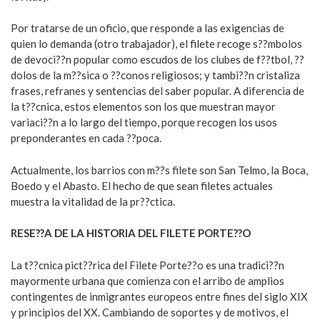
Por tratarse de un oficio, que responde a las exigencias de
quien lo demanda (otro trabajador), el filete recoge s??mbolos
de devoci??n popular como escudos de los clubes de f??tbol, ??
dolos de la m??sica o ??conos religiosos; y tambi??n cristaliza
frases, refranes y sentencias del saber popular. A diferencia de
la t??cnica, estos elementos son los que muestran mayor
variaci??n a lo largo del tiempo, porque recogen los usos
preponderantes en cada ??poca.
Actualmente, los barrios con m??s filete son San Telmo, la Boca,
Boedo y el Abasto. El hecho de que sean filetes actuales
muestra la vitalidad de la pr??ctica.
RESE??A DE LA HISTORIA DEL FILETE PORTE??O
La t??cnica pict??rica del Filete Porte??o es una tradici??n
mayormente urbana que comienza con el arribo de amplios
contingentes de inmigrantes europeos entre fines del siglo XIX
y principios del XX. Cambiando de soportes y de motivos, el