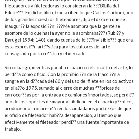
fileteadores y fileteadoras lo consideran la ???Biblia del
Filete???. En dicho libro, transcriben lo que Carlos Carboni, uno
de los grandes maestros fileteadores, dijo el d??a en que se
inaugur?? la exposici??n: ???Me asombra que la gente se
asombre de lo que hasta ayer no le asombraba??? (Rubi?? y
Barugel 1994: 140), dando cuenta de lo ???invisible??? que era
esta expresi??n art??stica para los cultores del arte
consagrado por la cr??tica y el mercado.
Sin embargo, mientras ganaba espacio en el circuito del arte, lo
perd??a como oficio. Con la prohibici??n de la tracci??n a
sangre en la d??cada del 60 y del uso del filete en los colectivos
en el a??o 1975, sumado al cierre de muchas f??bricas de
carrocer??as por la entrada de camiones importados, se perdi??
uno de los soportes de mayor visibilidad en el espacio p??blico,
produciendo la impresi??n en los ciudadanos porte??os de que
el oficio de fileteador hab??a desaparecido, al tiempo que
efectivamente el fileteador perdi?? una fuente importante de
trabajo.