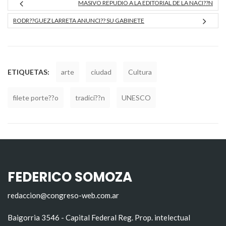
MASIVO REPUDIO A LA EDITORIAL DE LA NACI??N
RODR??GUEZ LARRETA ANUNCI?? SU GABINETE
ETIQUETAS:
arte
ciudad
Cultura
filete porte??o
tradici??n
UNESCO
FEDERICO SOMOZA
redaccion@congreso-web.com.ar
Baigorria 3546 - Capital Federal Reg. Prop. intelectual