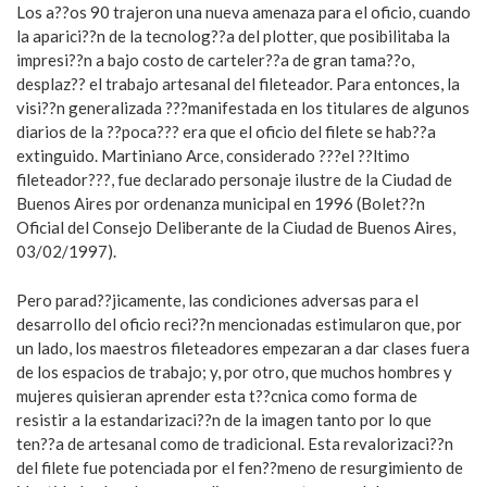
Los a??os 90 trajeron una nueva amenaza para el oficio, cuando
la aparici??n de la tecnolog??a del plotter, que posibilitaba la
impresi??n a bajo costo de carteler??a de gran tama??o,
desplaz?? el trabajo artesanal del fileteador. Para entonces, la
visi??n generalizada ???manifestada en los titulares de algunos
diarios de la ??poca??? era que el oficio del filete se hab??a
extinguido. Martiniano Arce, considerado ???el ??ltimo
fileteador???, fue declarado personaje ilustre de la Ciudad de
Buenos Aires por ordenanza municipal en 1996 (Bolet??n
Oficial del Consejo Deliberante de la Ciudad de Buenos Aires,
03/02/1997).
Pero parad??jicamente, las condiciones adversas para el
desarrollo del oficio reci??n mencionadas estimularon que, por
un lado, los maestros fileteadores empezaran a dar clases fuera
de los espacios de trabajo; y, por otro, que muchos hombres y
mujeres quisieran aprender esta t??cnica como forma de
resistir a la estandarizaci??n de la imagen tanto por lo que
ten??a de artesanal como de tradicional. Esta revalorizaci??n
del filete fue potenciada por el fen??meno de resurgimiento de