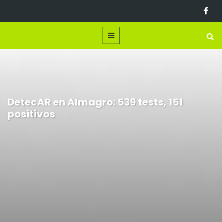
DetecAR en Almagro: 539 tests, 151
positivos