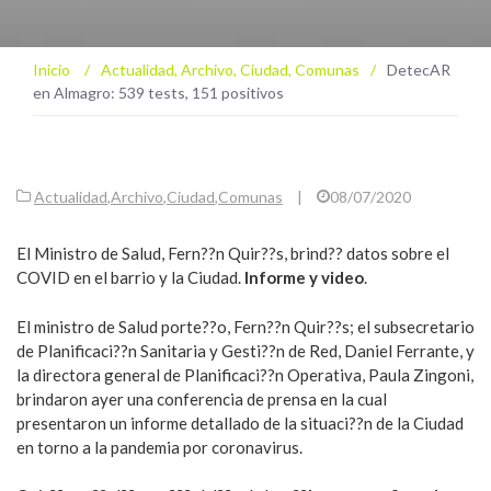
Inicio
/
Actualidad
,
Archivo
,
Ciudad
,
Comunas
/
DetecAR
en Almagro: 539 tests, 151 positivos
Actualidad
,
Archivo
,
Ciudad
,
Comunas
|
08/07/2020
El Ministro de Salud, Fern??n Quir??s, brind?? datos sobre el
COVID en el barrio y la Ciudad.
Informe y video
.
El ministro de Salud porte??o, Fern??n Quir??s; el subsecretario
de Planificaci??n Sanitaria y Gesti??n de Red, Daniel Ferrante, y
la directora general de Planificaci??n Operativa, Paula Zingoni,
brindaron ayer una conferencia de prensa en la cual
presentaron un informe detallado de la situaci??n de la Ciudad
en torno a la pandemia por coronavirus.