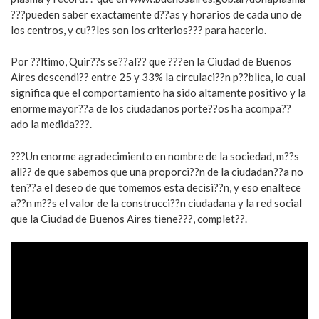
???pueden saber exactamente d??as y horarios de cada uno de
los centros, y cu??les son los criterios??? para hacerlo.
Por ??ltimo, Quir??s se??al?? que ???en la Ciudad de Buenos
Aires descendi?? entre 25 y 33% la circulaci??n p??blica, lo cual
significa que el comportamiento ha sido altamente positivo y la
enorme mayor??a de los ciudadanos porte??os ha acompa??
ado la medida???.
???Un enorme agradecimiento en nombre de la sociedad, m??s
all?? de que sabemos que una proporci??n de la ciudadan??a no
ten??a el deseo de que tomemos esta decisi??n, y eso enaltece
a??n m??s el valor de la construcci??n ciudadana y la red social
que la Ciudad de Buenos Aires tiene???, complet??.