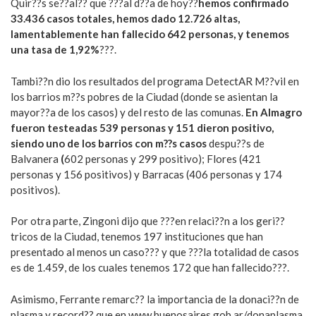
Quir??s se??al?? que ???al d??a de hoy??
hemos confirmado
33.436 casos totales, hemos dado 12.726 altas,
lamentablemente han fallecido 642 personas, y tenemos
una tasa de 1,92%
???.
Tambi??n dio los resultados del programa DetectAR M??vil en
los barrios m??s pobres de la Ciudad (donde se asientan la
mayor??a de los casos) y del resto de las comunas.
En Almagro
fueron testeadas 539 personas y 151 dieron positivo,
siendo uno de los barrios con m??s casos
despu??s de
Balvanera
(
602 personas y 299 positivo); Flores (421
personas y 156 positivos) y Barracas (406 personas y 174
positivos).
Por otra parte, Zingoni dijo que ???en relaci??n a los geri??
tricos de la Ciudad, tenemos 197 instituciones que han
presentado al menos un caso??? y que ???la totalidad de casos
es de 1.459, de los cuales tenemos 172 que han fallecido???.
Asimismo, Ferrante remarc?? la importancia de la donaci??n de
plasma y record?? que en www.buenosaires.gob.ar/donaplasma