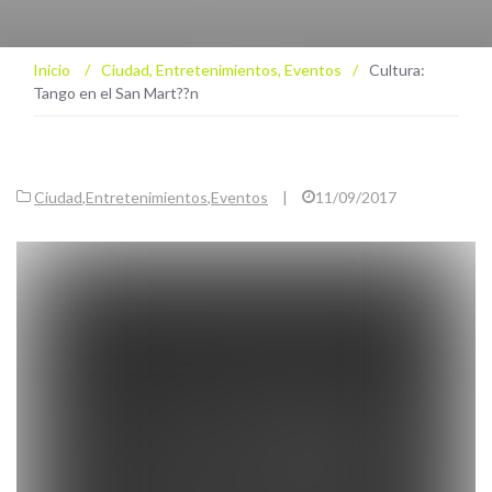
Inicio
/
Ciudad
,
Entretenimientos
,
Eventos
/
Cultura:
Tango en el San Mart??n
Ciudad
,
Entretenimientos
,
Eventos
|
11/09/2017