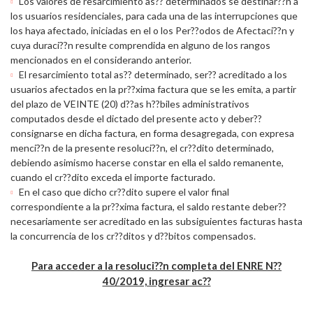
Los valores de resarcimiento as?? determinados se destinar??n a
los usuarios residenciales, para cada una de las interrupciones que
los haya afectado, iniciadas en el o los Per??odos de Afectaci??n y
cuya duraci??n resulte comprendida en alguno de los rangos
mencionados en el considerando anterior.
El resarcimiento total as?? determinado, ser?? acreditado a los
usuarios afectados en la pr??xima factura que se les emita, a partir
del plazo de VEINTE (20) d??as h??biles administrativos
computados desde el dictado del presente acto y deber??
consignarse en dicha factura, en forma desagregada, con expresa
menci??n de la presente resoluci??n, el cr??dito determinado,
debiendo asimismo hacerse constar en ella el saldo remanente,
cuando el cr??dito exceda el importe facturado.
En el caso que dicho cr??dito supere el valor final
correspondiente a la pr??xima factura, el saldo restante deber??
necesariamente ser acreditado en las subsiguientes facturas hasta
la concurrencia de los cr??ditos y d??bitos compensados.
Para acceder a la resoluci??n completa del ENRE N??
40/2019, ingresar ac??