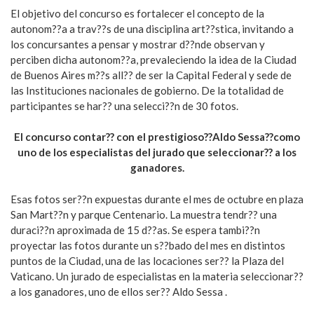
El objetivo del concurso es fortalecer el concepto de la
autonom??a a trav??s de una disciplina art??stica, invitando a
los concursantes a pensar y mostrar d??nde observan y
perciben dicha autonom??a, prevaleciendo la idea de la Ciudad
de Buenos Aires m??s all?? de ser la Capital Federal y sede de
las Instituciones nacionales de gobierno. De la totalidad de
participantes se har?? una selecci??n de 30 fotos.
El concurso contar?? con el prestigioso??Aldo Sessa??como
uno de los especialistas del jurado que seleccionar?? a los
ganadores.
Esas fotos ser??n expuestas durante el mes de octubre en plaza
San Mart??n y parque Centenario. La muestra tendr?? una
duraci??n aproximada de 15 d??as. Se espera tambi??n
proyectar las fotos durante un s??bado del mes en distintos
puntos de la Ciudad, una de las locaciones ser?? la Plaza del
Vaticano. Un jurado de especialistas en la materia seleccionar??
a los ganadores, uno de ellos ser?? Aldo Sessa .