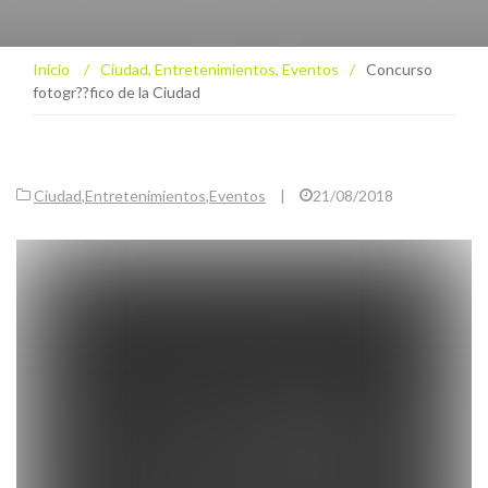
Inicio
/
Ciudad
,
Entretenimientos
,
Eventos
/
Concurso
fotogr??fico de la Ciudad
Ciudad
,
Entretenimientos
,
Eventos
|
21/08/2018