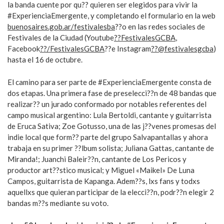
la banda cuente por qu?? quieren ser elegidos para vivir la
#ExperienciaEmergente, y completando el formulario en la web
buenosaires.gob.ar/
festivalesba
??o en las redes sociales de
Festivales de la Ciudad (Youtube
??
FestivalesGCBA
,
Facebook
??
/FestivalesGCBA
??e Instagram
??
@festivalesgcba
)
hasta el 16 de octubre.
El camino para ser parte de #ExperienciaEmergente consta de
dos etapas. Una primera fase de preselecci??n de 48 bandas que
realizar?? un jurado conformado por notables referentes del
campo musical argentino: Lula Bertoldi, cantante y guitarrista
de Eruca Sativa; Zoe Gotusso, una de las j??venes promesas del
indie local que form?? parte del grupo Salvapantallas y ahora
trabaja en su primer ??lbum solista; Juliana Gattas, cantante de
Miranda!; Juanchi Baleir??n, cantante de Los Pericos y
productor art??stico musical; y Miguel «Maikel» De Luna
Campos, guitarrista de Kapanga. Adem??s, lxs fans y todxs
aquellxs que quieran participar de la elecci??n, podr??n elegir 2
bandas m??s mediante su voto.