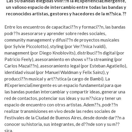
Las 50 bandas elegidas vivir??n la #ExperienciaEmergente,
un valioso espacio de intercambio entre todas las bandas y
reconocidxs artistas, gestores y hacedores de la m??sica. ??
Entre los encuentros de capacitaci??n y formaci??n, las bandas
podr??n asesorarse y aprender sobre redes sociales,
community management y difusi??n de proyectos musicales
(por Sylvie Piccolotto), styling (por Ver??nica Ivaldi),
management (por Diego Knoblovits), distribuci??n digital (por
Patricio Feely), asesoramiento en shows v??a streaming (por
Carlos Mazal??n), asesoramiento legal (por Esteban Agatiello),
identidad visual (por Manuel Waldman y Felix Sainz), y
producci??n musical y art??stica (a cargo de Bambi). La
#ExperienciaEmergente es un espacio fundamental para que
las bandas puedan intercambiar y compartir ideas, generar una
red de contactos, potenciar sus ideas y su m??sica y tener un
espacio de encuentro con otrxs artistas. Adem??s, podr??n
realizar transmisiones en vivo desde las redes sociales de
Festivales de la Ciudad de Buenos Aires, desde donde dar??n a
conocer su historia, sus integrantes, de d??nde son y su m??
sica.