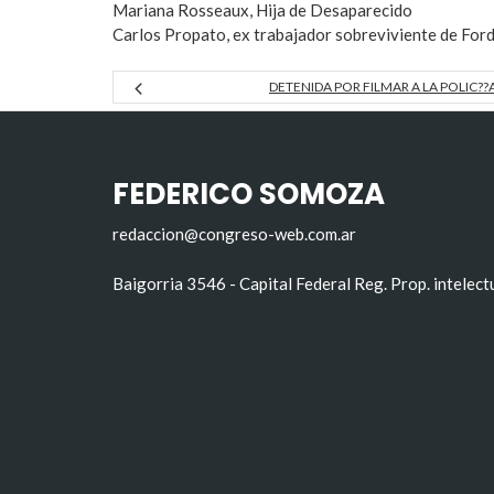
Mariana Rosseaux, Hija de Desaparecido
Carlos Propato, ex trabajador sobreviviente de Ford
DETENIDA POR FILMAR A LA POLIC??
FEDERICO SOMOZA
redaccion@congreso-web.com.ar
Baigorria 3546 - Capital Federal Reg. Prop. intelec