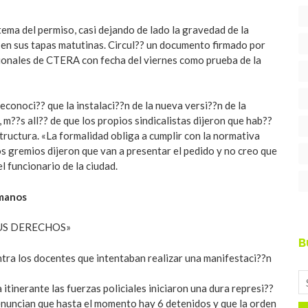
tema del permiso, casi dejando de lado la gravedad de la
en sus tapas matutinas. Circul?? un documento firmado por
ionales de CTERA con fecha del viernes como prueba de la
conoci?? que la instalaci??n de la nueva versi??n de la
m??s all?? de que los propios sindicalistas dijeron que hab??
structura. «La formalidad obliga a cumplir con la normativa
os gremios dijeron que van a presentar el pedido y no creo que
el funcionario de la ciudad.
umanos
SUS DERECHOS»
B
tra los docentes que intentaban realizar una manifestaci??n
tinerante las fuerzas policiales iniciaron una dura represi??
denuncian que hasta el momento hay 6 detenidos y que la orden