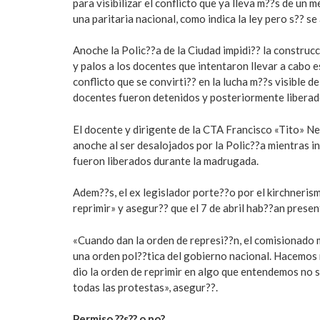
para visibilizar el conflicto que ya lleva m??s de un 
una paritaria nacional, como indica la ley pero s?? se
Anoche la Polic??a de la Ciudad impidi?? la construcc
y palos a los docentes que intentaron llevar a cabo
conflicto que se convirti?? en la lucha m??s visible 
docentes fueron detenidos y posteriormente liberad
El docente y dirigente de la CTA Francisco «Tito» N
anoche al ser desalojados por la Polic??a mientras i
fueron liberados durante la madrugada.
Adem??s, el ex legislador porte??o por el kirchneris
reprimir» y asegur?? que el 7 de abril hab??an presen
«Cuando dan la orden de represi??n, el comisionado m
una orden pol??tica del gobierno nacional. Hacemos 
dio la orden de reprimir en algo que entendemos no
todas las protestas», asegur??.
Permiso ??s?? o no?