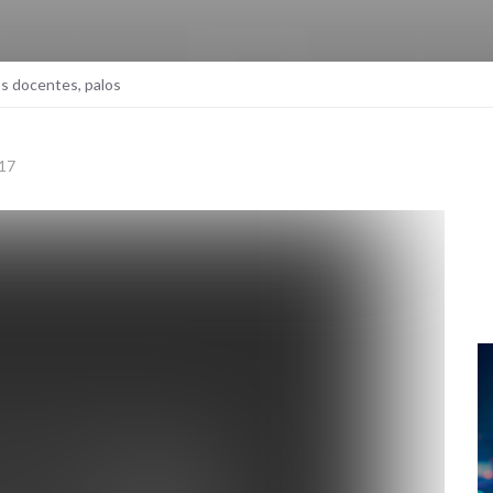
os docentes, palos
17