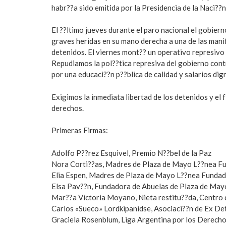
habr??a sido emitida por la Presidencia de la Naci??n
El ??ltimo jueves durante el paro nacional el gobier
graves heridas en su mano derecha a una de las mani
detenidos. El viernes mont?? un operativo represivo 
Repudiamos la pol??tica represiva del gobierno cont
por una educaci??n p??blica de calidad y salarios dig
Exigimos la inmediata libertad de los detenidos y el f
derechos.
Primeras Firmas:
Adolfo P??rez Esquivel, Premio N??bel de la Paz
Nora Corti??as, Madres de Plaza de Mayo L??nea F
Elia Espen, Madres de Plaza de Mayo L??nea Funda
Elsa Pav??n, Fundadora de Abuelas de Plaza de May
Mar??a Victoria Moyano, Nieta restitu??da, Centro
Carlos «Sueco» Lordkipanidse, Asociaci??n de Ex D
Graciela Rosenblum, Liga Argentina por los Derech