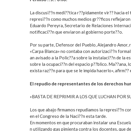
La discusi??n medi??tica r??pidamente vir?? hacia el 
represi??n como muchos medios gr??ficos reflejaron 
Eduardo Pereyra, Secretario de Relaciones Internac
notificaci??n que enviaron al gobierno porte??o.
Por su parte, Defensor del Pueblo, Alejandro Amor, re
«Carpa Blanca» no contaba con autorizaci??n formal, 
an avisado a la Polic??a sobre la instalaci??n de la e
sobre la ocupaci??n del espacio p??blico. Ma??ana, l
exista raz??n para que se le impida hacerlo», afirm?? 
El repudio de representantes de los derechos h
«BASTA DE REPRIMIR A LOS QUE LUCHAN POR 
Los que abajo firmamos repudiamos la represi??n con
en el Congreso de la Naci??n esta tarde.
En momentos en que procuraban instalar una Escuela i
n utilizando gas pimienta contra los docentes, que 