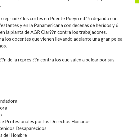
.
no reprimi?? los cortes en Puente Pueyrred??n dejando con
festantes y en la Panamericana con decenas de heridos y 6
en la planta de AGR Clar??n contra los trabajadores.
ra los docentes que vienen llevando adelante una gran pelea
nos.
??n de la represi??n contra los que salen a pelear por sus
undadora
dora
o
 de Profesionales por los Derechos Humanos
etenidos Desaparecidos
os del Hombre