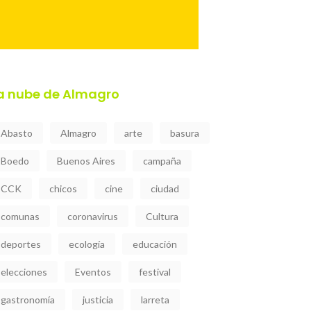
a nube de Almagro
Abasto
Almagro
arte
basura
Boedo
Buenos Aires
campaña
CCK
chicos
cine
ciudad
comunas
coronavirus
Cultura
deportes
ecología
educación
elecciones
Eventos
festival
gastronomía
justicia
larreta