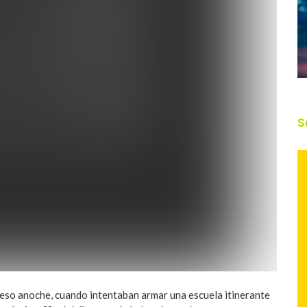
S
reso anoche, cuando intentaban armar una escuela itinerante