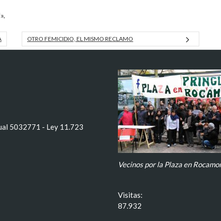
».
A
OTRO FEMICIDIO, EL MISMO RECLAMO
tual 5032771 - Ley 11.723
Vecinos por la Plaza en Rocamor
Visitas:
87.932