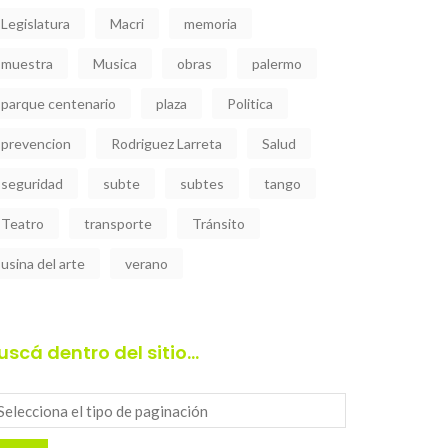
Legislatura
Macri
memoria
muestra
Musica
obras
palermo
parque centenario
plaza
Politica
prevencion
Rodriguez Larreta
Salud
seguridad
subte
subtes
tango
Teatro
transporte
Tránsito
usina del arte
verano
uscá dentro del sitio…