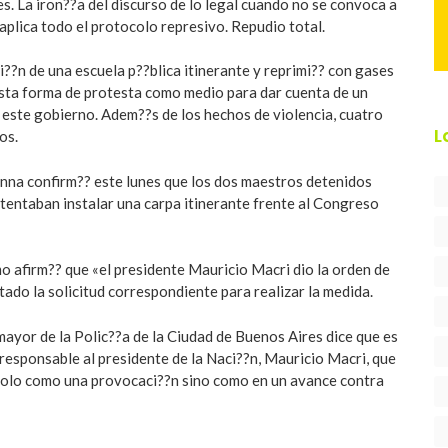
mes. La iron??a del discurso de lo legal cuando no se convoca a
 aplica todo el protocolo represivo. Repudio total.
i??n de una escuela p??blica itinerante y reprimi?? con gases
 esta forma de protesta como medio para dar cuenta de un
de este gobierno. Adem??s de los hechos de violencia, cuatro
L
os.
enna confirm?? este lunes que los dos maestros detenidos
ntentaban instalar una carpa itinerante frente al Congreso
mo afirm?? que «el presidente Mauricio Macri dio la orden de
tado la solicitud correspondiente para realizar la medida.
ayor de la Polic??a de la Ciudad de Buenos Aires dice que es
responsable al presidente de la Naci??n, Mauricio Macri, que
 solo como una provocaci??n sino como en un avance contra