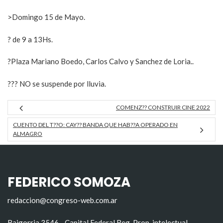
>Domingo 15 de Mayo.
? de 9 a 13Hs.
?Plaza Mariano Boedo, Carlos Calvo y Sanchez de Loria..
??? NO se suspende por lluvia.
COMENZ?? CONSTRUIR CINE 2022
CUENTO DEL T??O: CAY?? BANDA QUE HAB??A OPERADO EN
ALMAGRO
FEDERICO SOMOZA
redaccion@congreso-web.com.ar
Baigorria 3546 - Capital Federal Reg. Prop. intelectual