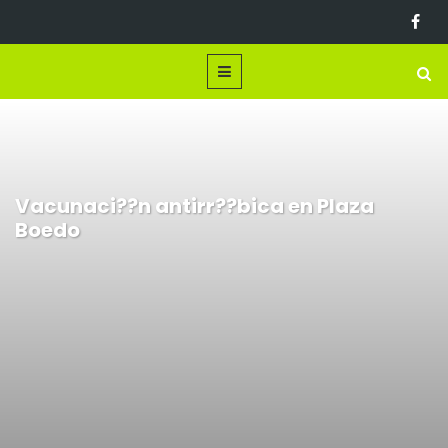
Vacunaci??n antirr??bica en Plaza
Boedo