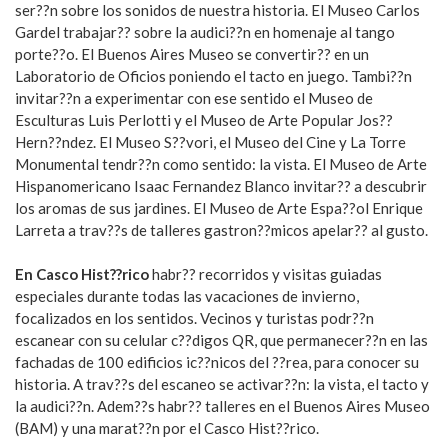
ser??n sobre los sonidos de nuestra historia. El Museo Carlos
Gardel trabajar?? sobre la audici??n en homenaje al tango
porte??o. El Buenos Aires Museo se convertir?? en un
Laboratorio de Oficios poniendo el tacto en juego. Tambi??n
invitar??n a experimentar con ese sentido el Museo de
Esculturas Luis Perlotti y el Museo de Arte Popular Jos??
Hern??ndez. El Museo S??vori, el Museo del Cine y La Torre
Monumental tendr??n como sentido: la vista. El Museo de Arte
Hispanomericano Isaac Fernandez Blanco invitar?? a descubrir
los aromas de sus jardines. El Museo de Arte Espa??ol Enrique
Larreta a trav??s de talleres gastron??micos apelar?? al gusto.
En Casco Hist??rico
habr?? recorridos y visitas guiadas
especiales durante todas las vacaciones de invierno,
focalizados en los sentidos. Vecinos y turistas podr??n
escanear con su celular c??digos QR, que permanecer??n en las
fachadas de 100 edificios ic??nicos del ??rea, para conocer su
historia. A trav??s del escaneo se activar??n: la vista, el tacto y
la audici??n. Adem??s habr?? talleres en el Buenos Aires Museo
(BAM) y una marat??n por el Casco Hist??rico.