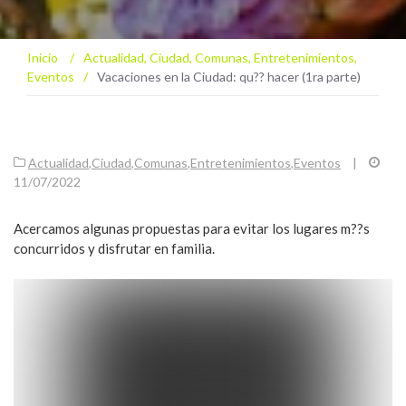
Inicio
/
Actualidad
,
Ciudad
,
Comunas
,
Entretenimientos
,
Eventos
/
Vacaciones en la Ciudad: qu?? hacer (1ra parte)
Actualidad
,
Ciudad
,
Comunas
,
Entretenimientos
,
Eventos
|
11/07/2022
Acercamos algunas propuestas para evitar los lugares m??s
concurridos y disfrutar en familia.