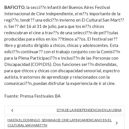
BAFICITO
, la secci??n infantil del Buenos Aires Festival
Internacional de Cine Independiente, el m??s importante de la
regi??n, tendr?? una edici??n invierno en El Cultural San Mart??
n. Ser?? del 16 al 31 de julio, para que los m??s chicos
redescubran el cine a trav??s de una selecci??n de pel??culas
producidas para ellos en los ??ltimos a??os. El festival ser??
libre y gratuito dirigido a chicos, chicas y adolescentes. Esta
edici??n continuar?? con el trabajo conjunto con la Comisi??n
para la Plena Participaci??n e Inclusi??n de las Personas con
Discapacidad (COPIDIS). Dos funciones ser??n distendidas,
para que chicos y chicas con discapacidad sensorial, espectro
autista, trastornos de aprendizaje y relacionados con la
comunicaci??n, puedan disfrutar la experiencia de ir al cine.
Fuente: Prensa Festivales BA
D??A DE LA INDEPENDENCIA EN LA USINA
HASTA EL DOMINGO, SEMANA DE CINE LATINOAMERICANO EN EL
CULTURAL SAN MART??N