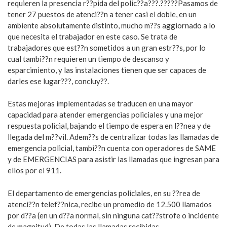
requieren la presencia r??pida del polic??a???.?????Pasamos de
tener 27 puestos de atenci??n a tener casi el doble, en un
ambiente absolutamente distinto, mucho m??s aggiornado a lo
que necesita el trabajador en este caso. Se trata de
trabajadores que est??n sometidos a un gran estr??s, por lo
cual tambi??n requieren un tiempo de descanso y
esparcimiento, y las instalaciones tienen que ser capaces de
darles ese lugar???, concluy??.
Estas mejoras implementadas se traducen en una mayor
capacidad para atender emergencias policiales y una mejor
respuesta policial, bajando el tiempo de espera en l??nea y de
llegada del m??vil. Adem??s de centralizar todas las llamadas de
emergencia policial, tambi??n cuenta con operadores de SAME
y de EMERGENCIAS para asistir las llamadas que ingresan para
ellos por el 911.
El departamento de emergencias policiales, en su ??rea de
atenci??n telef??nica, recibe un promedio de 12.500 llamados
por d??a (en un d??a normal, sin ninguna cat??strofe o incidente
de magnitud). De todas las llamadas recibidas,