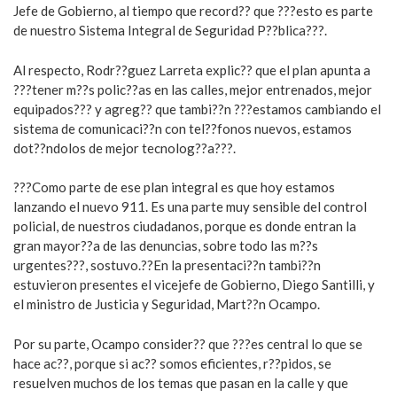
Jefe de Gobierno, al tiempo que record?? que ???esto es parte
de nuestro Sistema Integral de Seguridad P??blica???.
Al respecto, Rodr??guez Larreta explic?? que el plan apunta a
???tener m??s polic??as en las calles, mejor entrenados, mejor
equipados??? y agreg?? que tambi??n ???estamos cambiando el
sistema de comunicaci??n con tel??fonos nuevos, estamos
dot??ndolos de mejor tecnolog??a???.
???Como parte de ese plan integral es que hoy estamos
lanzando el nuevo 911. Es una parte muy sensible del control
policial, de nuestros ciudadanos, porque es donde entran la
gran mayor??a de las denuncias, sobre todo las m??s
urgentes???, sostuvo.??En la presentaci??n tambi??n
estuvieron presentes el vicejefe de Gobierno, Diego Santilli, y
el ministro de Justicia y Seguridad, Mart??n Ocampo.
Por su parte, Ocampo consider?? que ???es central lo que se
hace ac??, porque si ac?? somos eficientes, r??pidos, se
resuelven muchos de los temas que pasan en la calle y que