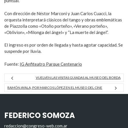
puntual.
Con dirección de Néstor Marconi y Juan Carlos Cuacci, la
orquesta interpretará clásicos del tango y obras emblemáticas
de Piazzolla como «Otoño porteño», «Verano porteño»,
«Oblivion», «Milonga del ángel» y “La muerte del ángel”.
El ingreso es por orden de llegada y hasta agotar capacidad. Se
suspende por lluvia.
Fuente:
IG Anfiteatro Parque Centenario
VUELVEN LAS VISITAS GUIADAS AL MUSEO DEL BORDA
RAMÓN AYALA, POR MARCOS LÓPEZ EN EL MUSEO DEL CINE
FEDERICO SOMOZA
redaccion@congreso-web.com.ar