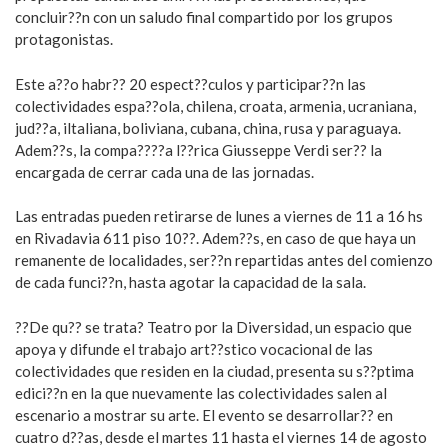
concluir??n con un saludo final compartido por los grupos
protagonistas.
Este a??o habr?? 20 espect??culos y participar??n las
colectividades espa??ola, chilena, croata, armenia, ucraniana,
jud??a, iltaliana, boliviana, cubana, china, rusa y paraguaya.
Adem??s, la compa????a l??rica Giusseppe Verdi ser?? la
encargada de cerrar cada una de las jornadas.
Las entradas pueden retirarse de lunes a viernes de 11 a 16 hs
en Rivadavia 611 piso 10??. Adem??s, en caso de que haya un
remanente de localidades, ser??n repartidas antes del comienzo
de cada funci??n, hasta agotar la capacidad de la sala.
??De qu?? se trata? Teatro por la Diversidad, un espacio que
apoya y difunde el trabajo art??stico vocacional de las
colectividades que residen en la ciudad, presenta su s??ptima
edici??n en la que nuevamente las colectividades salen al
escenario a mostrar su arte. El evento se desarrollar?? en
cuatro d??as, desde el martes 11 hasta el viernes 14 de agosto