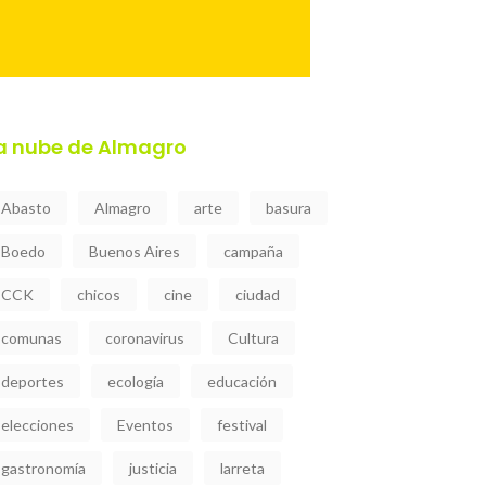
a nube de Almagro
Abasto
Almagro
arte
basura
Boedo
Buenos Aires
campaña
CCK
chicos
cine
ciudad
comunas
coronavirus
Cultura
deportes
ecología
educación
elecciones
Eventos
festival
gastronomía
justicia
larreta