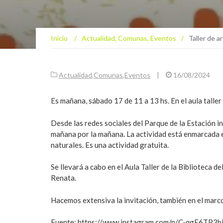
Inicio
/
Actualidad
,
Comunas
,
Eventos
/
Taller de a
Actualidad
,
Comunas
,
Eventos
|
16/08/2024
Es mañana, sábado 17 de 11 a 13 hs. En el aula taller 
Desde las redes sociales del Parque de la Estación inv
mañana por la mañana. La actividad está enmarcada e
naturales. Es una actividad gratuita.
Se llevará a cabo en el Aula Taller de la Biblioteca d
Renata.
Hacemos extensiva la invitación, también en el marco 
Fuente: https://www.instagram.com/p/C-qgE6TP3bi