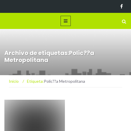
Archivo de etiquetas:Polic??a
Metropolitana
Inicio
/
Etiqueta:
Polic??a Metropolitana