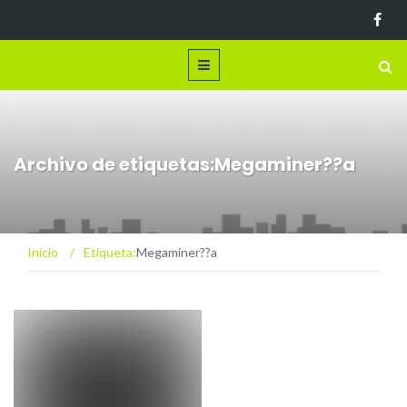
Archivo de etiquetas:Megaminer??a
Inicio
/
Etiqueta:
Megaminer??a