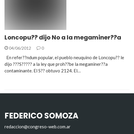
Loncopu?? dijo No a la megaminer??a
04/06/2012
0
En refer??ndum popular, el pueblo neuquino de Loncopu?? le
dijo ???S????? a la ley que proh??be la megaminer??a
contaminante. El S?? obtuvo 2124. El…
FEDERICO SOMOZA
redaccion@congreso-web.com.ar