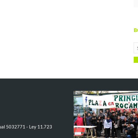
B
tual 5032771 - Ley 11.723