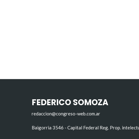
FEDERICO SOMOZA
redaccion@congreso-web.com.ar
Baigorria 3546 - Capital Federal Reg. Prop. intelec