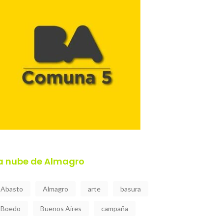
a nube de Almagro
Abasto
Almagro
arte
basura
Boedo
Buenos Aires
campaña