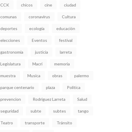
CCK
chicos
cine
ciudad
comunas
coronavirus
Cultura
deportes
ecología
educación
elecciones
Eventos
festival
gastronomía
justicia
larreta
Legislatura
Macri
memoria
muestra
Musica
obras
palermo
parque centenario
plaza
Politica
prevencion
Rodriguez Larreta
Salud
seguridad
subte
subtes
tango
Teatro
transporte
Tránsito