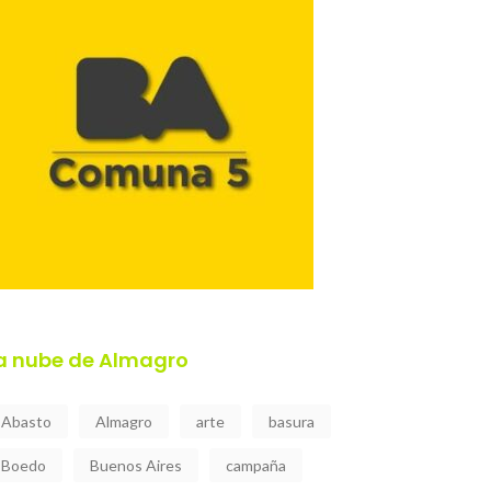
a nube de Almagro
Abasto
Almagro
arte
basura
Boedo
Buenos Aires
campaña