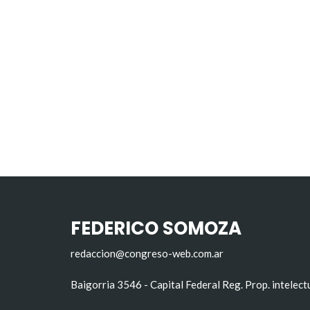
FEDERICO SOMOZA
redaccion@congreso-web.com.ar
Baigorria 3546 - Capital Federal Reg. Prop. intelec