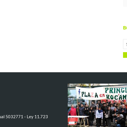
B
tual 5032771 - Ley 11.723