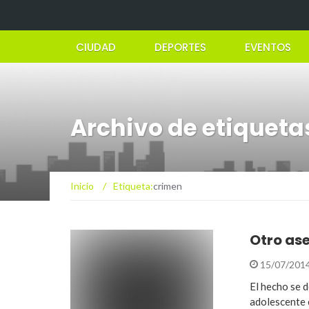
CIUDAD
DEPORTES
EVENTOS
Archivo de etiqueta
Inicio
/
Etiqueta:
crimen
Otro ase
15/07/201
El hecho se 
adolescente e