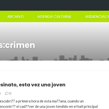
ARCHIVO
AGENDA CULTURAL
AUDIENCIAS 
s:crimen
sinato, esta vez una joven
4
0
descubri?? a primera hora de esta ma??ana, cuando un
ncontr?? el cad??ver de una joven tendido en el hall principal