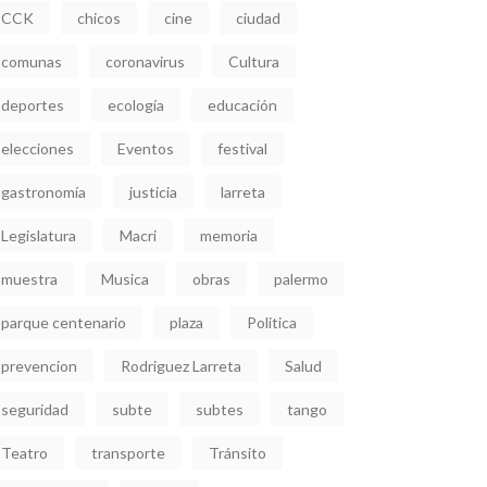
CCK
chicos
cine
ciudad
comunas
coronavirus
Cultura
deportes
ecología
educación
elecciones
Eventos
festival
gastronomía
justicia
larreta
Legislatura
Macri
memoria
muestra
Musica
obras
palermo
parque centenario
plaza
Politica
prevencion
Rodriguez Larreta
Salud
seguridad
subte
subtes
tango
Teatro
transporte
Tránsito