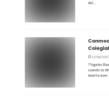
del…
Conmoci
Colegia
12/06/201
??ngeles Raw
cuando se dir
muerta ayer