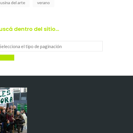
usina del arte
verano
uscá dentro del sitio…