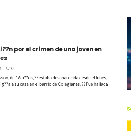
??n por el crimen de una joven en
les
3
0
son, de 16 a??os, ??estaba desaparecida desde el lunes,
ig??a a su casa en el barrio de Colegianes. ??Fue hallada
…
S