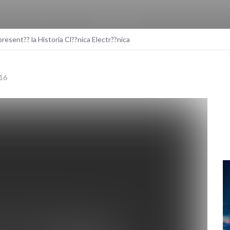
present?? la Historia Cl??nica Electr??nica
16