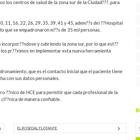
 los centros de salud de la zona sur de la Ciudad???, para
10, 11, 16, 22, 26, 29, 35, 39, 41 y 45, adem??s del ??Hospital
r lo que se empadronaron m??s de 35 mil personas.
?n incorpor??ndose y cubriendo la zona sur, por lo que est??
n los pr??ximos en implementar esta nueva herramienta
dronamiento, que es el contacto inicial que el paciente tiene
icha con sus datos personales.
ro ??nico de HCE para permitir que cada profesional de la
 cl??nica de manera confiable.
B
A
EL ROSEDAL FLOTANTE