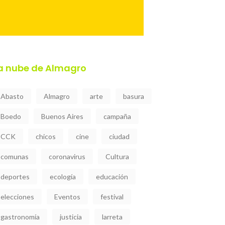
a nube de Almagro
Abasto
Almagro
arte
basura
Boedo
Buenos Aires
campaña
CCK
chicos
cine
ciudad
comunas
coronavirus
Cultura
deportes
ecología
educación
elecciones
Eventos
festival
gastronomía
justicia
larreta