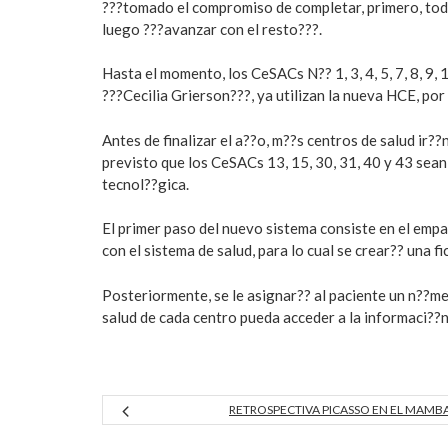
???tomado el compromiso de completar, primero, todos
luego ???avanzar con el resto???.
Hasta el momento, los CeSACs N?? 1, 3, 4, 5, 7, 8, 9, 
???Cecilia Grierson???, ya utilizan la nueva HCE, po
Antes de finalizar el a??o, m??s centros de salud ir?
previsto que los CeSACs 13, 15, 30, 31, 40 y 43 sea
tecnol??gica.
El primer paso del nuevo sistema consiste en el empa
con el sistema de salud, para lo cual se crear?? una f
Posteriormente, se le asignar?? al paciente un n??me
salud de cada centro pueda acceder a la informaci??n
RETROSPECTIVA PICASSO EN EL MAMB