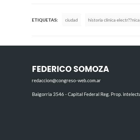
ETIQUETAS:
ciudad
historia clinica electr??nica
FEDERICO SOMOZA
redaccion@congreso-web.com.ar
Baigorria 3546 - Capital Federal Reg. Prop. intelec