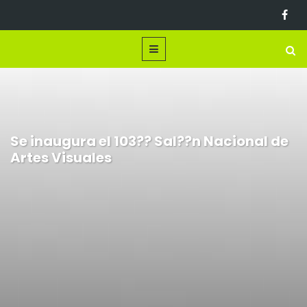
Se inaugura el 103?? Sal??n Nacional de
Artes Visuales