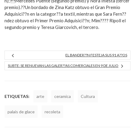
n); Mercedes Puente (segundo premio) y Nora Iniesta (tercer
premio).??Un bordado de Zina Katz obtuvo el Gran Premio
Adquisici??n en la categor??a textil, mientras que Sara Fern??
ndez obtuvo el Primer Premio Adquisici??n; Mim???? Ripoll el
segundo premio y Teresa Giarcovich, el tercero.
EL BANDER??N FESTEJA SUS 91 A??OS
SUBTE: SE RENUEVAN LAS GALER??AS COMERCIALES EN 9 DE JULIO
ETIQUETAS:
arte
ceramica
Cultura
palais de glace
recoleta