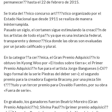
permanecer?? hasta el 22 de febrero de 2015.
Se trata del ??nico concurso art????stico organizado por el
Estado Nacional que desde 1911 se realiza de manera
ininterrumpida.
Pasado un siglo, el certamen sigue estimulando la creaci??n de
los artistas de todo el pa??s ya que es una instancia federal,
transparente y democr??tica donde las obras son evaluadas
por un jurado calificado y plural.
En la categor??a cer??mica, el Gran Premio Adquisici??n lo
obtuvo Im Kyong Woo por «El todos sobre tierra»; el Primer
Premio Adquisici??n fue para el artista Jorge Bangueses («Di??
logo formal de la serie Piedras del deber ser»); el segundo
premio para la creadora Eugenia Bracony, por una pieza Sin
t????tulo y un tercer premio para Osvaldo Fuentes, por su obra
«Fuera de serie».
En grabado, los ganadores fueron Beatriz Moreiro (Gran
Premio Adquisici??n); Silvina Paul??n (primer premio adquisici??