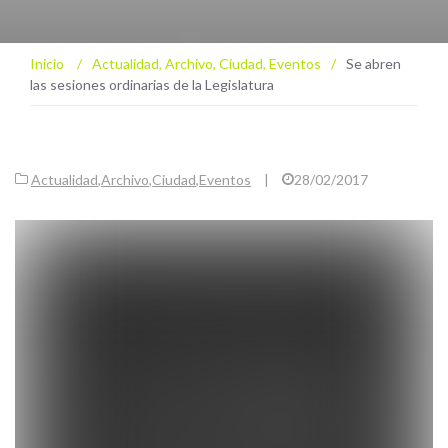
Inicio
/
Actualidad
,
Archivo
,
Ciudad
,
Eventos
/
Se abren
las sesiones ordinarias de la Legislatura
Actualidad
,
Archivo
,
Ciudad
,
Eventos
|
28/02/2017