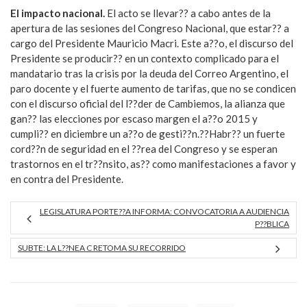
El impacto nacional.
El acto se llevar?? a cabo antes de la
apertura de las sesiones del Congreso Nacional, que estar?? a
cargo del Presidente Mauricio Macri. Este a??o, el discurso del
Presidente se producir?? en un contexto complicado para el
mandatario tras la crisis por la deuda del Correo Argentino, el
paro docente y el fuerte aumento de tarifas, que no se condicen
con el discurso oficial del l??der de Cambiemos, la alianza que
gan?? las elecciones por escaso margen el a??o 2015 y
cumpli?? en diciembre un a??o de gesti??n.??Habr?? un fuerte
cord??n de seguridad en el ??rea del Congreso y se esperan
trastornos en el tr??nsito, as?? como manifestaciones a favor y
en contra del Presidente.
LEGISLATURA PORTE??A INFORMA: CONVOCATORIA A AUDIENCIA
P??BLICA
SUBTE: LA L??NEA C RETOMA SU RECORRIDO