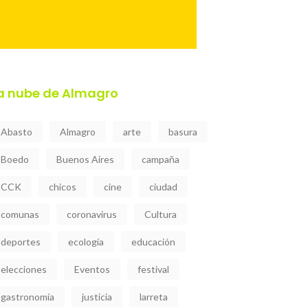
a nube de Almagro
Abasto
Almagro
arte
basura
Boedo
Buenos Aires
campaña
CCK
chicos
cine
ciudad
comunas
coronavirus
Cultura
deportes
ecología
educación
elecciones
Eventos
festival
gastronomía
justicia
larreta