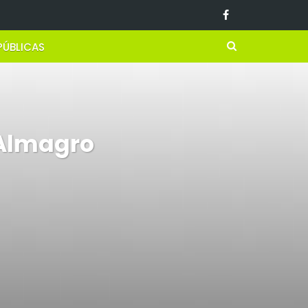
PÚBLICAS
 Almagro