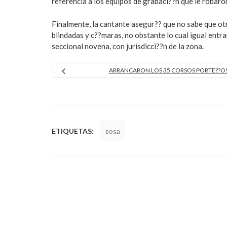
referencia a los equipos de grabaci??n que le robaro
Finalmente, la cantante asegur?? que no sabe que ot
blindadas y c??maras, no obstante lo cual igual entra
seccional novena, con jurisdicci??n de la zona.
ARRANCARON LOS 35 CORSOS PORTE??O
ETIQUETAS:
sosa