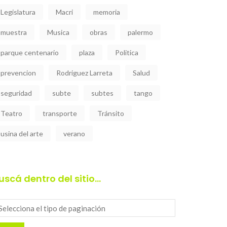
Legislatura
Macri
memoria
muestra
Musica
obras
palermo
parque centenario
plaza
Politica
prevencion
Rodriguez Larreta
Salud
seguridad
subte
subtes
tango
Teatro
transporte
Tránsito
usina del arte
verano
uscá dentro del sitio…