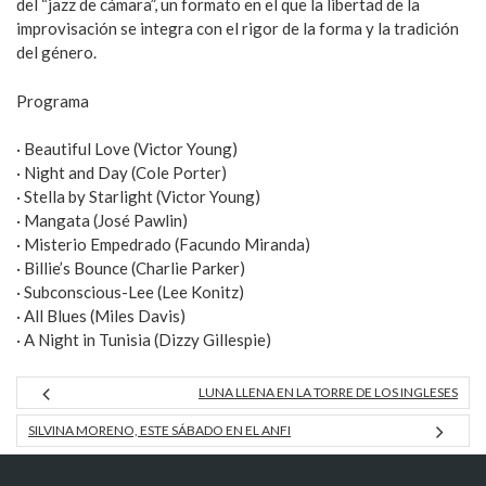
del “jazz de cámara”, un formato en el que la libertad de la
improvisación se integra con el rigor de la forma y la tradición
del género.
Programa
· Beautiful Love (Victor Young)
· Night and Day (Cole Porter)
· Stella by Starlight (Victor Young)
· Mangata (José Pawlin)
· Misterio Empedrado (Facundo Miranda)
· Billie’s Bounce (Charlie Parker)
· Subconscious-Lee (Lee Konitz)
· All Blues (Miles Davis)
· A Night in Tunisia (Dizzy Gillespie)
LUNA LLENA EN LA TORRE DE LOS INGLESES
SILVINA MORENO, ESTE SÁBADO EN EL ANFI