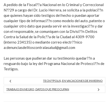
A pedido de la Fiscal??a Nacional en lo Criminal y Correccional
N??29 a cargo del Dr. Lucio Herrera, se solicita a la poblaci??n
que quienes hayan sido testigos del hecho o puedan aportar
cualquier tipo de informaci??n como modelo del auto, patente o
cualquier otro dato que pueda servir en la investigaci??n y dar
con el responsable, se comuniquen con la Divisi??n Delitos
Contra la Salud de la Polic??a de la Ciudad al 4309-9700
(interno 234135) o mediante correo electr??nico
a:
denunciasdelitoscontralasalud@gmail.com
Las personas que pudieran dar su testimonio quedar??n a
resguardo bajo la ley del Programa Nacional de Protecci??n de
Testigos.
TECN??POLIS, EN VACACIONES DE INVIERNO
TRABAJO EN NEGRO, DATOS QUE PREOCUPAN