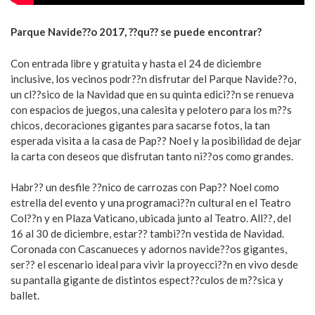
Parque Navide??o 2017, ??qu?? se puede encontrar?
Con entrada libre y gratuita y hasta el 24 de diciembre
inclusive, los vecinos podr??n disfrutar del Parque Navide??o,
un cl??sico de la Navidad que en su quinta edici??n se renueva
con espacios de juegos, una calesita y pelotero para los m??s
chicos, decoraciones gigantes para sacarse fotos, la tan
esperada visita a la casa de Pap?? Noel y la posibilidad de dejar
la carta con deseos que disfrutan tanto ni??os como grandes.
Habr?? un desfile ??nico de carrozas con Pap?? Noel como
estrella del evento y una programaci??n cultural en el Teatro
Col??n y en Plaza Vaticano, ubicada junto al Teatro. All??, del
16 al 30 de diciembre, estar?? tambi??n vestida de Navidad.
Coronada con Cascanueces y adornos navide??os gigantes,
ser?? el escenario ideal para vivir la proyecci??n en vivo desde
su pantalla gigante de distintos espect??culos de m??sica y
ballet.