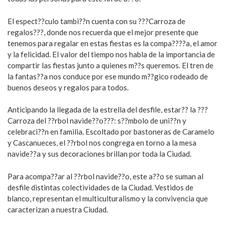
El espect??culo tambi??n cuenta con su ???Carroza de
regalos???, donde nos recuerda que el mejor presente que
tenemos para regalar en estas fiestas es la compa????a, el amor
y la felicidad. El valor del tiempo nos habla de la importancia de
compartir las fiestas junto a quienes m??s queremos. El tren de
la fantas??a nos conduce por ese mundo m??gico rodeado de
buenos deseos y regalos para todos.
Anticipando la llegada de la estrella del desfile, estar?? la ???
Carroza del ??rbol navide??o???: s??mbolo de uni??n y
celebraci??n en familia. Escoltado por bastoneras de Caramelo
y Cascanueces, el ??rbol nos congrega en torno a la mesa
navide??a y sus decoraciones brillan por toda la Ciudad.
Para acompa??ar al ??rbol navide??o, este a??o se suman al
desfile distintas colectividades de la Ciudad. Vestidos de
blanco, representan el multiculturalismo y la convivencia que
caracterizan a nuestra Ciudad.