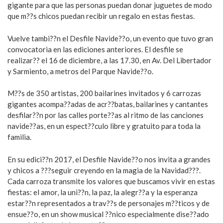
gigante para que las personas puedan donar juguetes de modo
que m??s chicos puedan recibir un regalo en estas fiestas.
Vuelve tambi??n el Desfile Navide??o, un evento que tuvo gran
convocatoria en las ediciones anteriores. El desfile se
realizar?? el 16 de diciembre, a las 17.30, en Av. Del Libertador
y Sarmiento, a metros del Parque Navide??o.
M??s de 350 artistas, 200 bailarines invitados y 6 carrozas
gigantes acompa??adas de acr??batas, bailarines y cantantes
desfilar??n por las calles porte??as al ritmo de las canciones
navide??as, en un espect??culo libre y gratuito para toda la
familia.
En su edici??n 2017, el Desfile Navide??o nos invita a grandes
y chicos a ???seguir creyendo en la magia de la Navidad???.
Cada carroza transmite los valores que buscamos vivir en estas
fiestas: el amor, la uni??n, la paz, la alegr??a y la esperanza
estar??n representados a trav??s de personajes m??ticos y de
ensue??o, en un show musical ??nico especialmente dise??ado