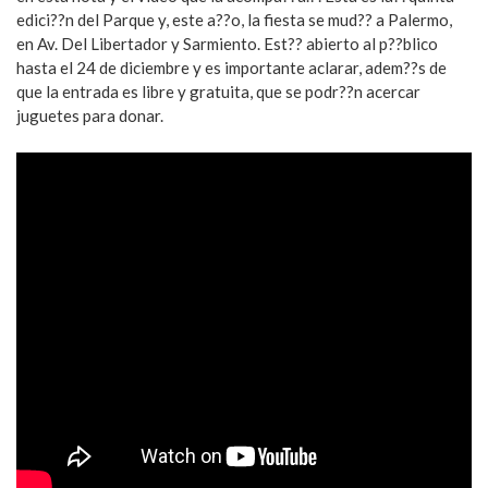
edici??n del Parque y, este a??o, la fiesta se mud?? a Palermo,
en Av. Del Libertador y Sarmiento. Est?? abierto al p??blico
hasta el 24 de diciembre y es importante aclarar, adem??s de
que la entrada es libre y gratuita, que se podr??n acercar
juguetes para donar.