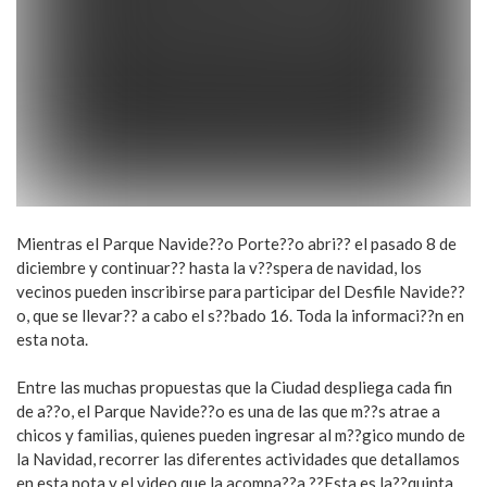
Mientras el Parque Navide??o Porte??o abri?? el pasado 8 de
diciembre y continuar?? hasta la v??spera de navidad, los
vecinos pueden inscribirse para participar del Desfile Navide??
o, que se llevar?? a cabo el s??bado 16. Toda la informaci??n en
esta nota.
Entre las muchas propuestas que la Ciudad despliega cada fin
de a??o, el Parque Navide??o es una de las que m??s atrae a
chicos y familias, quienes pueden ingresar al m??gico mundo de
la Navidad, recorrer las diferentes actividades que detallamos
en esta nota y el video que la acompa??a.??Esta es la??quinta