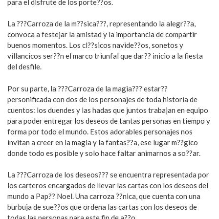
para el disfrute de los porte??os.
La ???Carroza de la m??sica???, representando la alegr??a,
convoca a festejar la amistad y la importancia de compartir
buenos momentos. Los cl??sicos navide??os, sonetos y
villancicos ser??n el marco triunfal que dar?? inicio a la fiesta
del desfile.
Por su parte, la ???Carroza de la magia??? estar??
personificada con dos de los personajes de toda historia de
cuentos: los duendes y las hadas que juntos trabajan en equipo
para poder entregar los deseos de tantas personas en tiempo y
forma por todo el mundo. Estos adorables personajes nos
invitan a creer en la magia y la fantas??a, ese lugar m??gico
donde todo es posible y solo hace faltar animarnos a so??ar.
La ???Carroza de los deseos??? se encuentra representada por
los carteros encargados de llevar las cartas con los deseos del
mundo a Pap?? Noel. Una carroza ??nica, que cuenta con una
burbuja de sue??os que ordena las cartas con los deseos de
todas las personas para este fin de a??o.