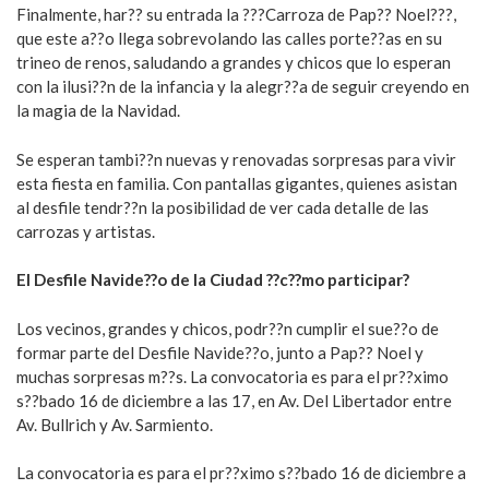
Finalmente, har?? su entrada la ???Carroza de Pap?? Noel???,
que este a??o llega sobrevolando las calles porte??as en su
trineo de renos, saludando a grandes y chicos que lo esperan
con la ilusi??n de la infancia y la alegr??a de seguir creyendo en
la magia de la Navidad.
Se esperan tambi??n nuevas y renovadas sorpresas para vivir
esta fiesta en familia. Con pantallas gigantes, quienes asistan
al desfile tendr??n la posibilidad de ver cada detalle de las
carrozas y artistas.
El Desfile Navide??o de la Ciudad ??c??mo participar?
Los vecinos, grandes y chicos, podr??n cumplir el sue??o de
formar parte del Desfile Navide??o, junto a Pap?? Noel y
muchas sorpresas m??s. La convocatoria es para el pr??ximo
s??bado 16 de diciembre a las 17, en Av. Del Libertador entre
Av. Bullrich y Av. Sarmiento.
La convocatoria es para el pr??ximo s??bado 16 de diciembre a