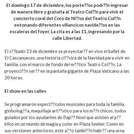
El domingo 17 de diciembre, los porte??os podr??n ingresar
de manera libre y gratuita al Teatro Col??n para vivir el
concierto coral del Coro de Ni??os del Teatro Col??n
entonando diferentes villancicos navide??os en las
escaleras del foyer. La cita es a las 11, ingresando por la
calle Libertad.
El s??bado 23 de diciembre se proyectar?? en vivo el ballet de
El Cascanueces, una historia cl??sica de la Navidad para vivir en
familia, con el marco de fondo del m??tico Teatro Col??n. La
proyecci??n ser?? en la pantalla gigante de Plaza Vaticano a las
20 horas.
El show en las calles
Se programaron espect??culos musicales para toda la familia,
globolog??a, maquillaje art??stico para los m??s chicos, todos
guiados por los ayudantes de Pap?? Noel que asisten al p??
blico en un mundo de magia y color en Plaza Seeber. Como en
sus versiones anteriores, este a??o tambi??n habr?? una urna