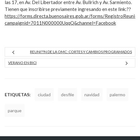
las 17, en Av. Del Libertador entre Av. Bullrich y Av. Sarmiento.
Tienen que inscribirse previamente ingresando en este link:??
https://forms.directa.buenosaires.gob.ar/forms/RegistroReunio
campaignid=7011N000000UqqQ&channel=Facebook
REUNI??N DE LA OMC: CORTES Y CAMBIOS PROGRAMADOS
VERANO EN BICI
ETIQUETAS:
ciudad
desfile
navidad
palermo
parque