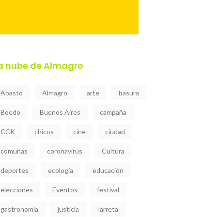
a nube de Almagro
Abasto
Almagro
arte
basura
Boedo
Buenos Aires
campaña
CCK
chicos
cine
ciudad
comunas
coronavirus
Cultura
deportes
ecología
educación
elecciones
Eventos
festival
gastronomía
justicia
larreta