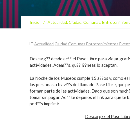
Inicio
/
Actualidad
,
Ciudad
,
Comunas
,
Entretenimien
Actualidad
,
Ciudad
,
Comunas
,
Entretenimientos
,
Even
Descarg?? desde ac?? el Pase Libre para viajar gratis
actividades. Adem??s, qu?? l??neas lo aceptan.
La Noche de los Museos cumple 15 a??os y, como es ha
las personas a trav??s del llamado Pase Libre, que pe
forman parte de las actividades. Dado que son much
tomar sin pagar. Ac?? te dejamos el link para que te b
pod??s imprimir.
Descarg?? el Pase Libre