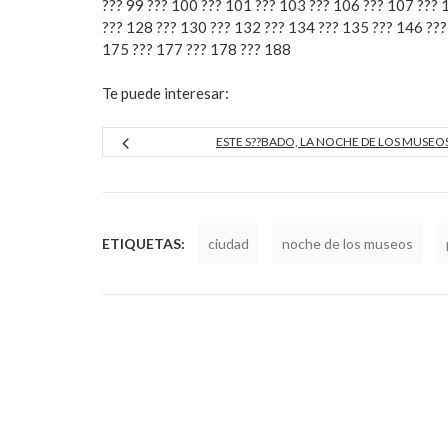
??? 99 ??? 100 ??? 101 ??? 103 ??? 106 ??? 107 ??? 
??? 128 ??? 130 ??? 132 ??? 134 ??? 135 ??? 146 ???
175 ??? 177 ??? 178 ??? 188
Te puede interesar:
ESTE S??BADO, LA NOCHE DE LOS MUSEO
ETIQUETAS:
ciudad
noche de los museos