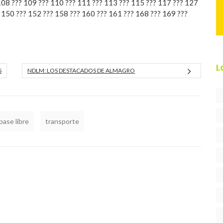
108 ??? 109 ??? 110 ??? 111 ??? 113 ??? 115 ??? 117 ??? 127
 150 ??? 152 ??? 158 ??? 160 ??? 161 ??? 168 ??? 169 ???
L
S
NDLM: LOS DESTACADOS DE ALMAGRO
pase libre
transporte