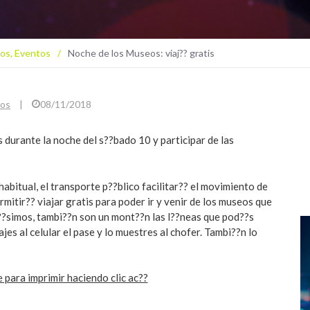
tos
,
Eventos
/
Noche de los Museos: viaj?? gratis
tos
|
08/11/2018
 durante la noche del s??bado 10 y participar de las
bitual, el transporte p??blico facilitar?? el movimiento de
rmitir?? viajar gratis para poder ir y venir de los museos que
??simos, tambi??n son un mont??n las l??neas que pod??s
ajes al celular el pase y lo muestres al chofer. Tambi??n lo
 para imprimir haciendo clic ac??