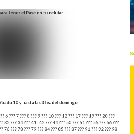
ara tener el Pase en tu celular
S
??bado 10 y hasta las 3 hs. del domingo
??? 6 ??? 7 ??? 8 ??? 9 ??? 10 ??? 12 ??? 17 ??? 19 ??? 20 ???
?? 32 ??? 34 ??? 41- 42 ??? 44 ??? 50 ??? 51 ??? 55 ??? 56 ???
?? 76 ??? 78 ??? 79 ??? 84 ??? 85 ??? 87 ??? 91 ??? 92 ??? 98